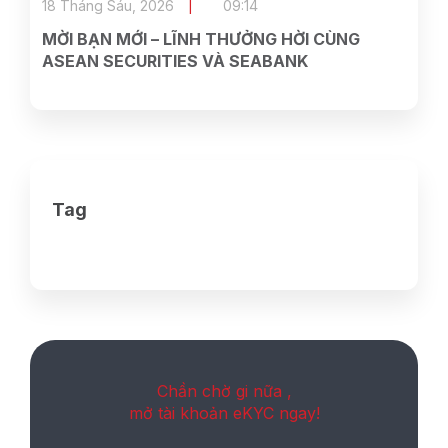
18 Tháng Sáu, 2026
09:14
MỜI BẠN MỚI – LĨNH THƯỞNG HỜI CÙNG
ASEAN SECURITIES VÀ SEABANK
Tag
Chần chờ gi nữa ,
mở tài khoản eKYC ngay!