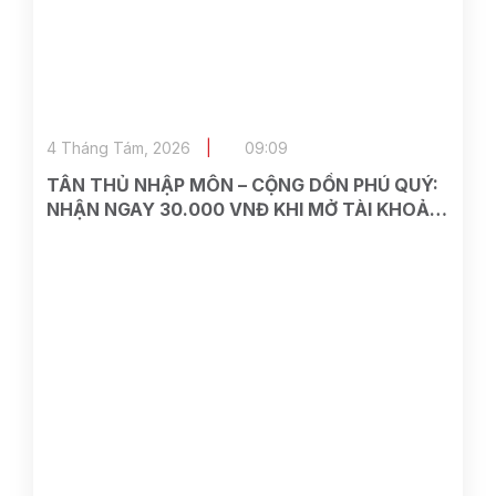
4 Tháng Tám, 2026
09:09
TÂN THỦ NHẬP MÔN – CỘNG DỒN PHÚ QUÝ:
NHẬN NGAY 30.000 VNĐ KHI MỞ TÀI KHOẢN
ASEAN SECURITIES TRÊN VIETTEL MONEY