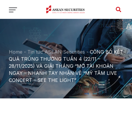
Home
-
Tin tức ASEAN Securities
-
CÔNG BỐ KẾT
QUẢ TRÚNG THƯỞNG TUẦN 4 (22/11 –
28/11/2025) VÀ GIẢI THÁNG “MỞ TÀI KHOẢN
NGAY – NHANH TAY NHẬN VÉ “MỸ TÂM LIVE
CONCERT – SEE THE LIGHT”