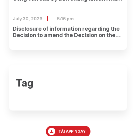
nước về việc nhận được đầy đủ hồ sơ
đăng ký chào bán cổ phiếu cho cổ đông
hiện hữu của Công ty.
July 30, 2026
5:16 pm
Disclosure of information regarding the
Decision to amend the Decision on the
establishment of the Ho Chi Minh City
Branch.
Tag
TẢI APP NGAY