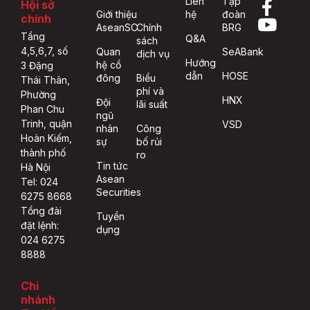
Liên
Tập
Hội sở
Giới thiệu
hệ
đoàn
chính
AseanSC
Chính
BRG
Tầng
Q&A
sách
4,5,6,7, số
Quan
SeABank
dịch vụ
Hướng
hệ cổ
3 Đặng
dẫn
HOSE
đông
Biểu
Thái Thân,
phí và
Phường
HNX
Đội
lãi suất
Phan Chu
ngũ
Trinh, quận
VSD
nhân
Công
Hoàn Kiếm,
sự
bố rủi
thành phố
ro
Tin tức
Hà Nội
Asean
Tel: 024
Securities
6275 8668
Tổng đài
Tuyển
đặt lệnh:
dụng
024 6275
8888
Chi
nhánh