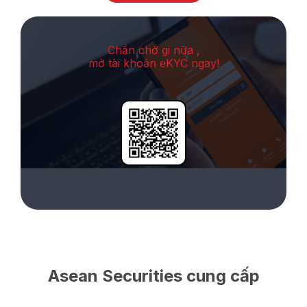
Chần chờ gi nữa ,
mở tài khoản eKYC ngay!
Asean Securities cung cấp