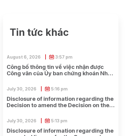
Tin tức khác
August 6, 2026
3:57 pm
Công bố thông tin về việc nhận được
Công văn của Ủy ban chứng khoán Nhà
nước về việc nhận được đầy đủ hồ sơ
đăng ký chào bán cổ phiếu cho cổ đông
July 30, 2026
5:16 pm
hiện hữu của Công ty.
Disclosure of information regarding the
Decision to amend the Decision on the
establishment of the Ho Chi Minh City
Branch.
July 30, 2026
5:13 pm
Disclosure of information regarding the