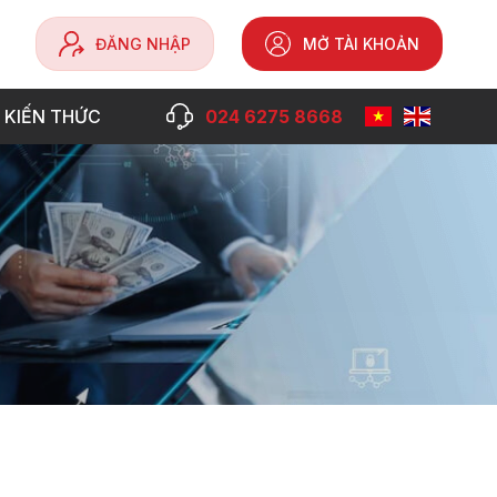
ĐĂNG NHẬP
MỞ TÀI KHOẢN
 KIẾN THỨC
024 6275 8668