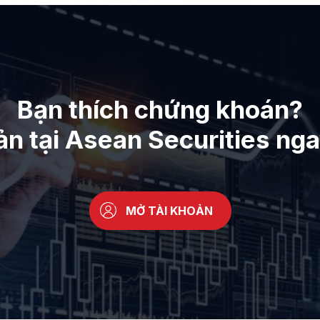
Bạn thích chứng khoán?
ản tại Asean Securities ng
MỞ TÀI KHOẢN