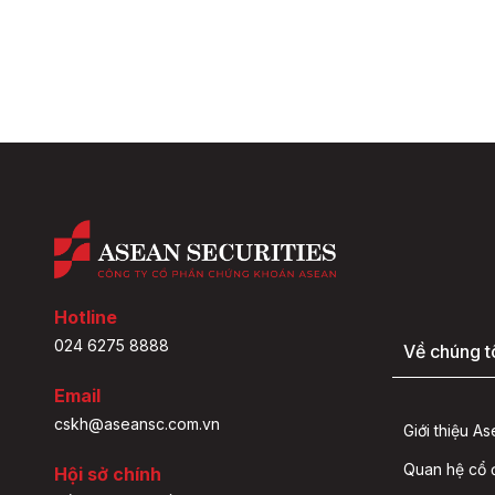
Hotline
024 6275 8888
Về chúng t
Email
cskh@aseansc.com.vn
Giới thiệu A
Quan hệ cổ
Hội sở chính