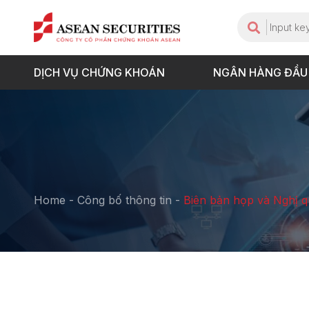
DỊCH VỤ CHỨNG KHOÁN
NGÂN HÀNG ĐẦU
Home
-
Công bố thông tin
-
Biên bản họp và Nghị q