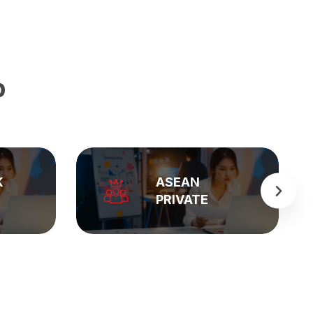
p
BẢNG GIÁ