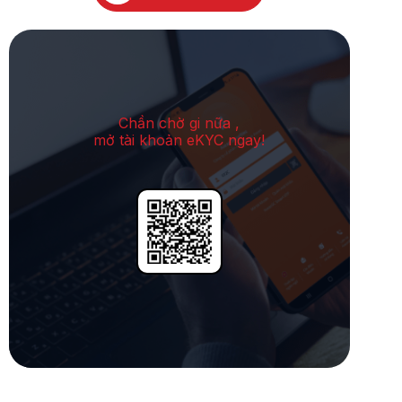
Chần chờ gi nữa ,
mở tài khoản eKYC ngay!