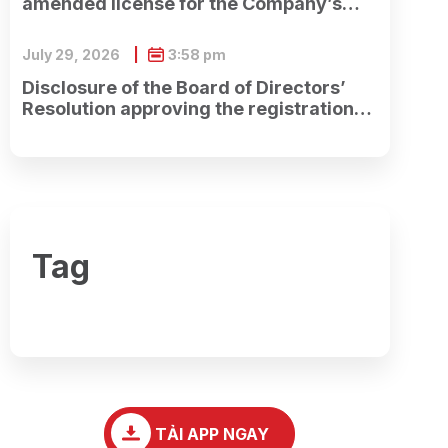
amended license for the Company’s
establishment and securities business
operations.
July 29, 2026
3:58 pm
Disclosure of the Board of Directors’
Resolution approving the registration
dossier for the offering of shares to
existing shareholders to increase
charter capital, replacing Resolution
No. 13/2026/NQ-HĐQT dated July 7,
2026.
Tag
TẢI APP NGAY