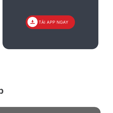
TẢI APP NGAY
p