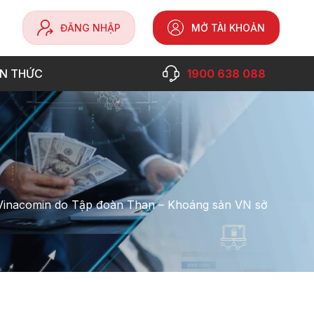
ĐĂNG NHẬP
MỞ TÀI KHOẢN
ẾN THỨC
1900 638 088
 Vinacomin do Tập đoàn Than – Khoáng sản VN sở