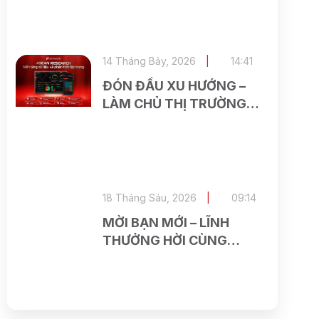
KHOẢN TẠI ASEAN
SECURITIES
14 Tháng Bảy, 2026
14:41
ĐÓN ĐẦU XU HƯỚNG –
LÀM CHỦ THỊ TRƯỜNG
CÙNG ASEAN RESEARCH
18 Tháng Sáu, 2026
09:14
MỜI BẠN MỚI – LĨNH
THƯỞNG HỜI CÙNG
ASEAN SECURITIES VÀ
SEABANK