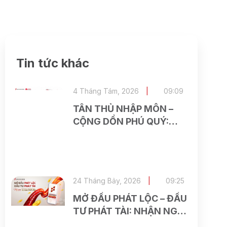
Tin tức khác
4 Tháng Tám, 2026
09:09
TÂN THỦ NHẬP MÔN –
CỘNG DỒN PHÚ QUÝ:
NHẬN NGAY 30.000 VNĐ
KHI MỞ TÀI KHOẢN
ASEAN SECURITIES TRÊN
VIETTEL MONEY
24 Tháng Bảy, 2026
09:25
MỞ ĐẦU PHÁT LỘC – ĐẦU
TƯ PHÁT TÀI: NHẬN NGAY
186.000 VNĐ KHI MỞ TÀI