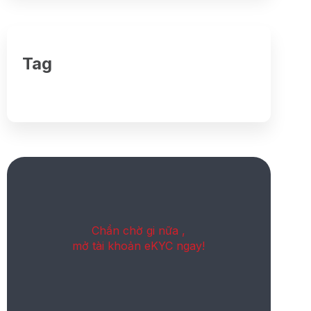
Tag
Chần chờ gi nữa ,
mở tài khoản eKYC ngay!