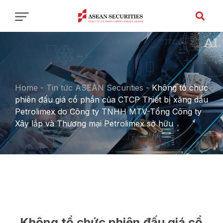
Home
-
Tin tức ASEAN Securities
-
Không tổ chức
phiên đấu giá cổ phần của CTCP Thiết bị xăng dầu
Petrolimex do Công ty TNHH MTV-Tổng Công ty
Xây lắp và Thương mại Petrolimex sở hữu
Không tổ chức phiên đấu giá cổ