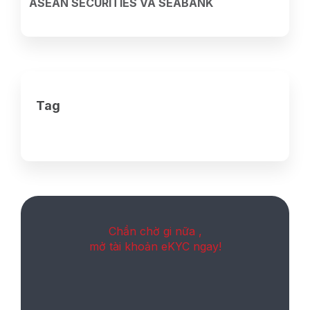
ASEAN SECURITIES VÀ SEABANK
Tag
Chần chờ gi nữa ,
mở tài khoản eKYC ngay!