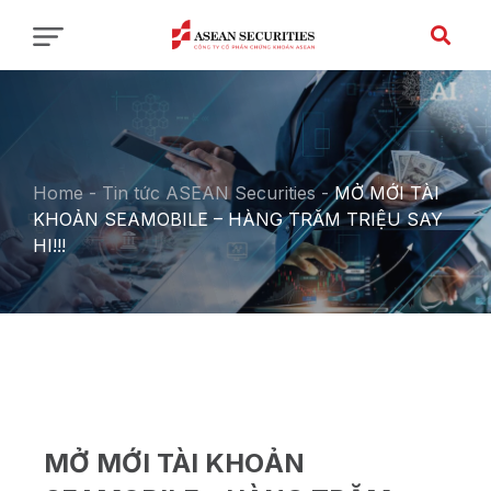
Home
-
Tin tức ASEAN Securities
-
MỞ MỚI TÀI
KHOẢN SEAMOBILE – HÀNG TRĂM TRIỆU SAY
HI!!!
MỞ MỚI TÀI KHOẢN