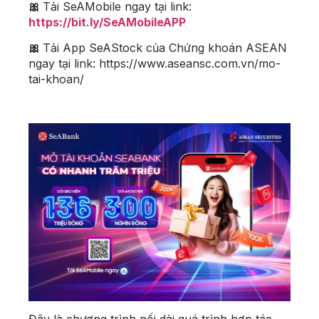
🎀
Tải SeAMobile ngay tại link:
https://bit.ly/SeAMobileAPP
🎀
Tải App SeAStock của Chứng khoán ASEAN
ngay tại link: https://www.aseansc.com.vn/mo-
tai-khoan/
Đây là chương trình nối dài quá trình hợp tác