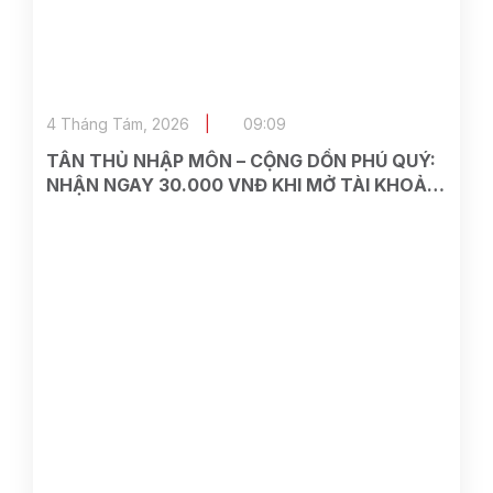
4 Tháng Tám, 2026
09:09
TÂN THỦ NHẬP MÔN – CỘNG DỒN PHÚ QUÝ:
NHẬN NGAY 30.000 VNĐ KHI MỞ TÀI KHOẢN
ASEAN SECURITIES TRÊN VIETTEL MONEY