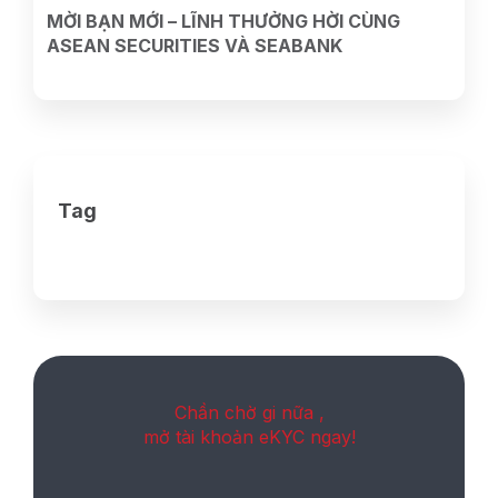
MỜI BẠN MỚI – LĨNH THƯỞNG HỜI CÙNG
ASEAN SECURITIES VÀ SEABANK
Tag
Chần chờ gi nữa ,
mở tài khoản eKYC ngay!