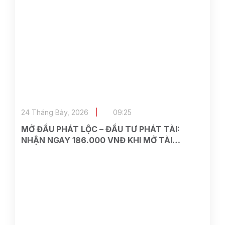
24 Tháng Bảy, 2026
09:25
MỞ ĐẦU PHÁT LỘC – ĐẦU TƯ PHÁT TÀI:
NHẬN NGAY 186.000 VNĐ KHI MỞ TÀI
KHOẢN TẠI ASEAN SECURITIES