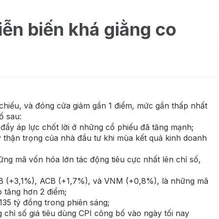
iễn biến khá giằng co
chiếu, và đóng cửa giảm gần 1 điểm, mức gần thấp nhất
ố sau:
c đẩy áp lực chốt lời ở những cổ phiếu đã tăng mạnh;
ý thận trọng của nhà đầu tư khi mùa kết quả kinh doanh
hững mã vốn hóa lớn tác động tiêu cực nhất lên chỉ số,
VIB (+3,1%), ACB (+1,7%), và VNM (+0,8%), là những mã
o tăng hơn 2 điểm;
 135 tỷ đồng trong phiên sáng;
g chỉ số giá tiêu dùng CPI công bố vào ngày tối nay