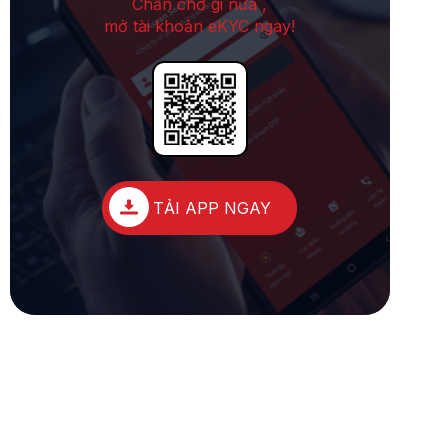
Chần chờ gi nữa ,
mở tài khoản eKYC ngay!
TẢI APP NGAY