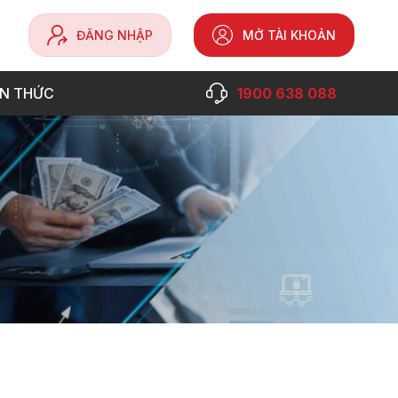
ĐĂNG NHẬP
MỞ TÀI KHOẢN
ẾN THỨC
1900 638 088