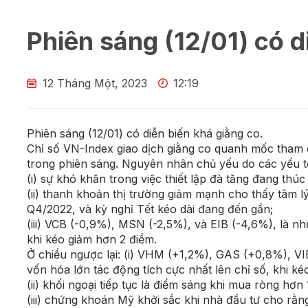
Phiên sáng (12/01) có d
12 Tháng Một, 2023
12:19
Phiên sáng (12/01) có diễn biến khá giằng co.
Chỉ số VN-Index giao dịch giằng co quanh mốc tham 
trong phiên sáng. Nguyên nhân chủ yếu do các yếu t
(i) sự khó khăn trong việc thiết lập đà tăng đang thú
(ii) thanh khoản thị trường giảm mạnh cho thấy tâm l
Q4/2022, và kỳ nghỉ Tết kéo dài đang đến gần;
(iii) VCB (-0,9%), MSN (-2,5%), và EIB (-4,6%), là n
khi kéo giảm hơn 2 điểm.
Ở chiều ngược lại: (i) VHM (+1,2%), GAS (+0,8%), 
vốn hóa lớn tác động tích cực nhất lên chỉ số, khi ké
(ii) khối ngoại tiếp tục là điểm sáng khi mua ròng hơn
(iii) chứng khoán Mỹ khởi sắc khi nhà đầu tư cho rằn