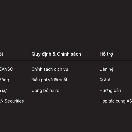
ôi
Quy định & Chính sách
Hỗ trợ
ASEANSC
Chính sách dịch vụ
Liên hệ
 đông
Biểu phí và lãi suất
Q & A
n sự
Công bố rủi ro
Hướng dẫn
N Securities
Hợp tác cùng A