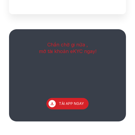
Chần chờ gi nữa ,
mở tài khoản eKYC ngay!
TẢI APP NGAY