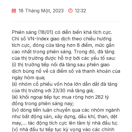
18 Tháng Một, 2023
12:32
Phiên sáng (18/01) có diễn biến khá tích cực.
Chỉ số VN-Index giao dịch theo chiều hướng
tích cực, đóng cửa tăng hơn 8 điểm, mức gần
cao nhất trong phiên sáng. Trong đó, đà tăng
của thị trường được hỗ trợ bởi các yếu tố sau:
(i) thị trường tiếp nối đà tăng sau phiên giao
dịch bùng nổ về cả điểm số và thanh khoản của
ngày hôm qua;
(ii) nhóm cổ phiếu vốn hóa lớn dẫn dắt đà tăng
của thị trường với 23/30 mã tăng giá;
(iii) khối ngoại tiếp tục mua ròng hơn 282 tỷ
đồng trong phiên sáng nay;
(iv) dòng tiền luân chuyển qua các nhóm ngành
như bất động sản, xây dựng, dầu khí, than, dệt
may,… tác động tích cực lên tâm lý nhà đầu tư;
(v) nhà đầu tư tiếp tục kỳ vọng vào các chính