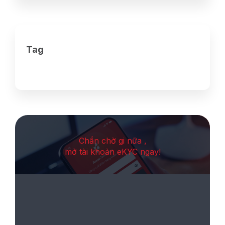
Tag
Chần chờ gi nữa ,
mở tài khoản eKYC ngay!