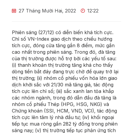
27 Tháng Mười Hai, 2022
12:22
Phiên sáng (27/12) có diễn biến khá tích cực.
Chỉ số VN-Index giao dịch theo chiều hướng
tích cực, đóng cửa tăng gần 8 điểm, mức gần
cao nhất trong phiên sáng. Trong đó, đà tăng
của thị trường được hỗ trợ bởi các yếu tố sau:
(i) thanh khoản thị trường tăng khá cho thấy
dòng tiền bắt đáy đang trực chờ để quay trở lại
thị trường; (ii) nhóm cổ phiếu vốn hóa lớn giao
dịch khởi sắc với 21/30 mã tăng giá, tác động
tích cực lên chỉ số; (iii) sắc xanh lan tỏa khắp
các nhóm ngành, trong đó dẫn đầu đà tăng là
nhóm cổ phiếu Thép (HPG, HSG, NKG) và
Chứng khoán (SSI, HCM, VND, VCI), tác động
tích cực lên tâm lý nhà đầu tư; (iv) khối ngoại
tiếp tục mua ròng gần 282 tỷ đồng trong phiên
sáng nay; (v) thị trường tiếp tục phản ứng tích