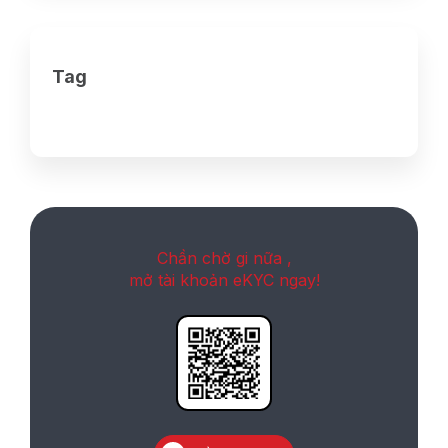
Tag
Chần chờ gi nữa ,
mở tài khoản eKYC ngay!