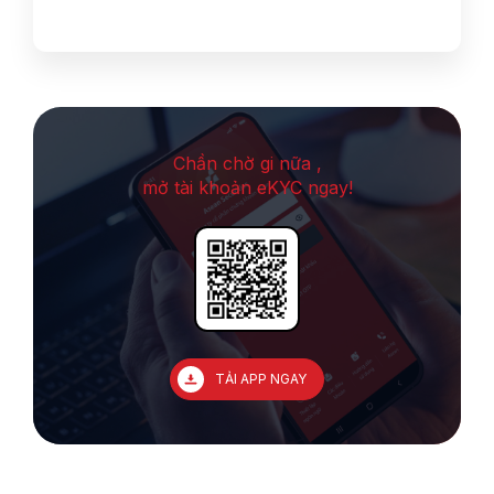
Chần chờ gi nữa ,
mở tài khoản eKYC ngay!
TẢI APP NGAY