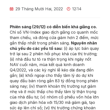
29 Tháng Mười Hai, 2022
12:14
Phiên sáng (29/12) có diễn biến khá giằng co.
Chỉ số VN-Index giao dịch giằng co quanh mốc
tham chiếu, và đóng cửa giảm hơn 2 điểm, mức
gần thấp nhất trong phiên sáng.
Nguyên nhân
chủ yếu do các yếu tố sau:
(i) áp lực bán quay
trở lại sau 2 phiên hồi phục khá của thị trường;
(ii) nhà đầu tư tỏ ra thận trọng khi ngày nốt
NAV cuối năm, mùa kết quả kinh doanh
Q4/2022, và các kỳ nghỉ lễ kéo dài đang đến
gần; (iii) khối ngoại cho thấy tâm lý do dự khi
quay đầu bán ròng gần 83 tỷ đồng trong phiên
sáng nay; (iv) thanh khoản thị trường sụt giảm
nhẹ và ở mức thấp cho thấy tâm lý thận trọng
của nhà đầu tư; (v) nhóm cổ phiếu vốn hóa lớn
giao dịch phân hóa với 15/30 mã giảm giá, tạo
sức ép lên chỉ số; (vi) thị trường chứng khoán