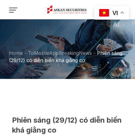
VI
Home
-
ToMobileAppBreakingNews
-
Phiên sáng
(29/12) có diễn biến khá giằng co
Phiên sáng (29/12) có diễn biến
khá giằng co