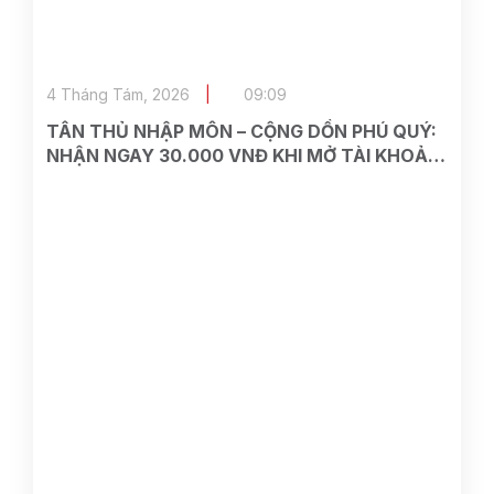
4 Tháng Tám, 2026
09:09
TÂN THỦ NHẬP MÔN – CỘNG DỒN PHÚ QUÝ:
NHẬN NGAY 30.000 VNĐ KHI MỞ TÀI KHOẢN
ASEAN SECURITIES TRÊN VIETTEL MONEY