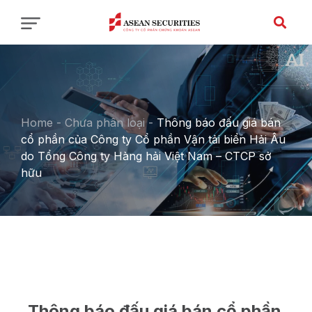
Home
-
Chưa phân loại
-
Thông báo đấu giá bán
cổ phần của Công ty Cổ phần Vận tải biển Hải Âu
do Tổng Công ty Hàng hải Việt Nam – CTCP sở
hữu
Thông báo đấu giá bán cổ phần