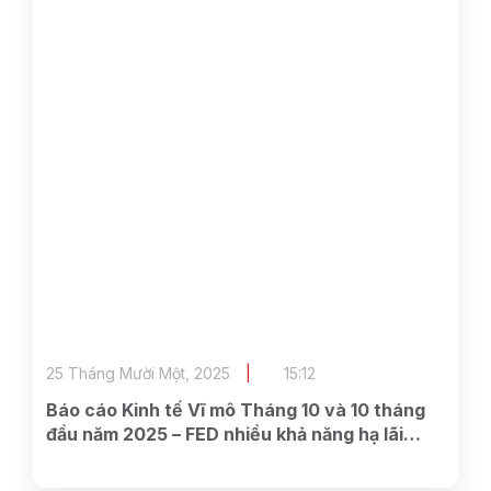
25 Tháng Mười Một, 2025
15:12
Báo cáo Kinh tế Vĩ mô Tháng 10 và 10 tháng
đầu năm 2025 – FED nhiều khả năng hạ lãi
suất trong tháng 12, lãi suất huy động tại
nhóm NHTMCP tại Việt Nam quay lại đà tăng