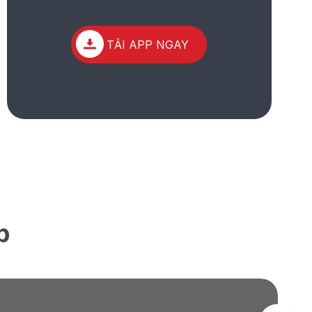
TẢI APP NGAY
p