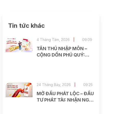
Tin tức khác
4 Tháng Tám, 2026
09:09
TÂN THỦ NHẬP MÔN –
CỘNG DỒN PHÚ QUÝ:
NHẬN NGAY 30.000 VNĐ
KHI MỞ TÀI KHOẢN
ASEAN SECURITIES TRÊN
VIETTEL MONEY
24 Tháng Bảy, 2026
09:25
MỞ ĐẦU PHÁT LỘC – ĐẦU
TƯ PHÁT TÀI: NHẬN NGAY
186.000 VNĐ KHI MỞ TÀI
KHOẢN TẠI ASEAN