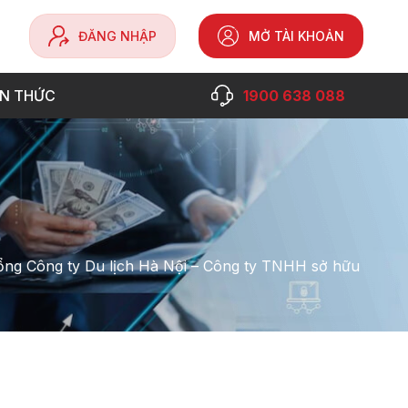
ĐĂNG NHẬP
MỞ TÀI KHOẢN
ẾN THỨC
1900 638 088
ổng Công ty Du lịch Hà Nội – Công ty TNHH sở hữu