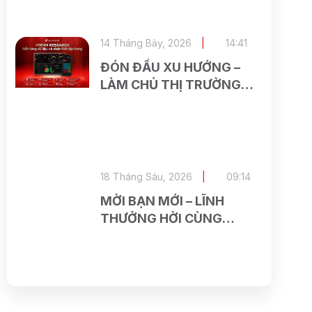
SECURITIES
14 Tháng Bảy, 2026
14:41
ĐÓN ĐẦU XU HƯỚNG –
LÀM CHỦ THỊ TRƯỜNG
CÙNG ASEAN RESEARCH
18 Tháng Sáu, 2026
09:14
MỜI BẠN MỚI – LĨNH
THƯỞNG HỜI CÙNG
ASEAN SECURITIES VÀ
SEABANK