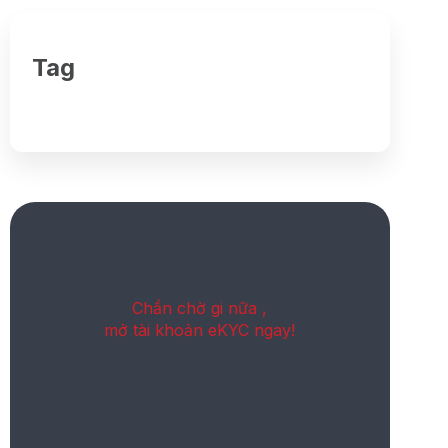
Tag
Chần chờ gi nữa ,
mở tài khoản eKYC ngay!