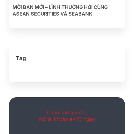
MỜI BẠN MỚI – LĨNH THƯỞNG HỜI CÙNG
ASEAN SECURITIES VÀ SEABANK
Tag
Chần chờ gi nữa ,
mở tài khoản eKYC ngay!