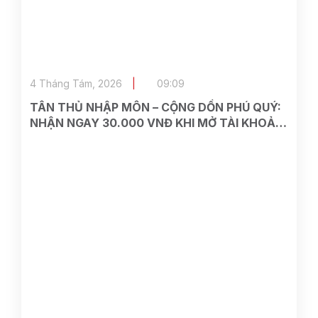
4 Tháng Tám, 2026
09:09
TÂN THỦ NHẬP MÔN – CỘNG DỒN PHÚ QUÝ:
NHẬN NGAY 30.000 VNĐ KHI MỞ TÀI KHOẢN
ASEAN SECURITIES TRÊN VIETTEL MONEY