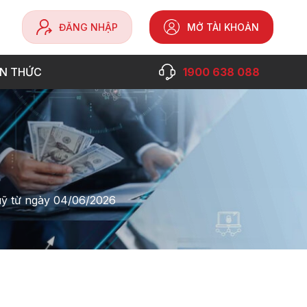
ĐĂNG NHẬP
MỞ TÀI KHOẢN
ẾN THỨC
1900 638 088
uỹ từ ngày 04/06/2026