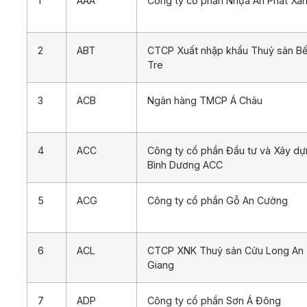
1
AAA
Công ty cổ phần Nhựa An Phát Xa
2
ABT
CTCP Xuất nhập khẩu Thuỷ sản B
Tre
3
ACB
Ngân hàng TMCP Á Châu
4
ACC
Công ty cổ phần Đầu tư và Xây d
Bình Dương ACC
5
ACG
Công ty cổ phần Gỗ An Cường
6
ACL
CTCP XNK Thuỷ sản Cửu Long An
Giang
7
ADP
Công ty cổ phần Sơn Á Đông