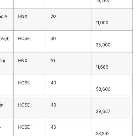
15,263
ắc Á
HNX
20
11,000
Việt
HOSE
30
35,000
Chi
HNX
10
11,666
HOSE
40
53,600
ền
HOSE
40
29,657
–
HOSE
40
23,292