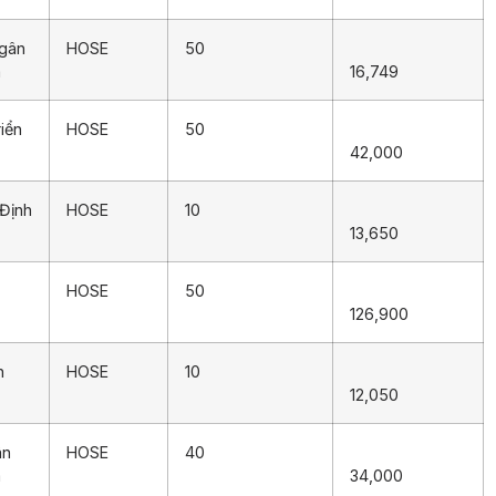
Ngân
HOSE
50
m
16,749
iển
HOSE
50
42,000
Định
HOSE
10
13,650
HOSE
50
126,900
h
HOSE
10
12,050
ân
HOSE
40
m
34,000