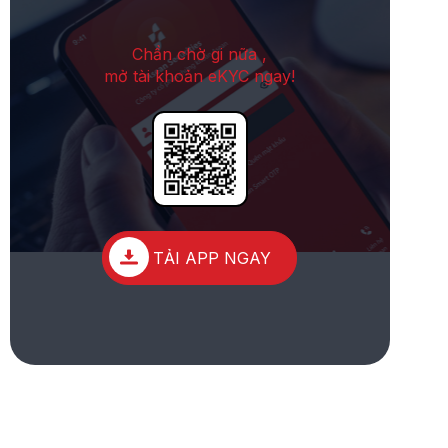
Chần chờ gi nữa ,
mở tài khoản eKYC ngay!
TẢI APP NGAY