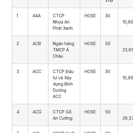
(%)
1
AAA
CTCP
HOSE
30
Nhựa An
10,6
Phát Xanh
2
ACB
Ngân hàng
HOSE
50
TMCP Á
23,6
Châu
3
ACC
CTCP Đầu
HOSE
30
tư và Xây
10,9
dựng Bình
Dương
ACC
4
ACG
CTCP Gỗ
HOSE
50
An Cường
26,5