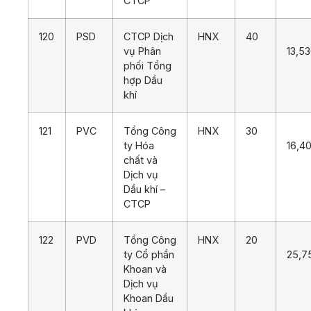
CTCP
120
PSD
CTCP Dịch
HNX
40
vụ Phân
13,5
phối Tổng
hợp Dầu
khí
121
PVC
Tổng Công
HNX
30
ty Hóa
16,4
chất và
Dịch vụ
Dầu khí –
CTCP
122
PVD
Tổng Công
HNX
20
ty Cổ phần
25,7
Khoan và
Dịch vụ
Khoan Dầu