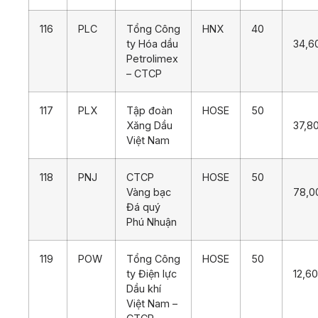
116
PLC
Tổng Công
HNX
40
ty Hóa dầu
34,6
Petrolimex
– CTCP
117
PLX
Tập đoàn
HOSE
50
Xăng Dầu
37,8
Việt Nam
118
PNJ
CTCP
HOSE
50
Vàng bạc
78,0
Đá quý
Phú Nhuận
119
POW
Tổng Công
HOSE
50
ty Điện lực
12,6
Dầu khí
Việt Nam –