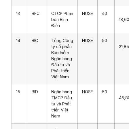
13
BFC
CTCP Phân
HOSE
40
bón Bình
18,6
Điền
14
BIC
Tổng Công
HOSE
50
ty cổ phần
21,8
Bảo hiểm
Ngân hàng
Đầu tư và
Phát triển
Việt Nam
15
BID
Ngân hàng
HOSE
50
TMCP Đầu
45,8
tư và Phát
triển Việt
Nam