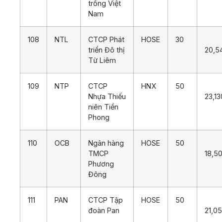
trồng Việt
Nam
108
NTL
CTCP Phát
HOSE
30
triển Đô thị
20,5
Từ Liêm
109
NTP
CTCP
HNX
50
Nhựa Thiếu
23,13
niên Tiền
Phong
110
OCB
Ngân hàng
HOSE
50
TMCP
18,5
Phương
Đông
111
PAN
CTCP Tập
HOSE
50
đoàn Pan
21,0