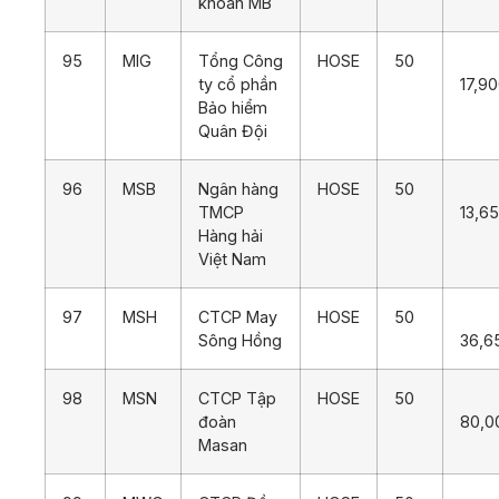
khoán MB
95
MIG
Tổng Công
HOSE
50
ty cổ phần
17,9
Bảo hiểm
Quân Đội
96
MSB
Ngân hàng
HOSE
50
TMCP
13,6
Hàng hải
Việt Nam
97
MSH
CTCP May
HOSE
50
Sông Hồng
36,6
98
MSN
CTCP Tập
HOSE
50
đoàn
80,0
Masan