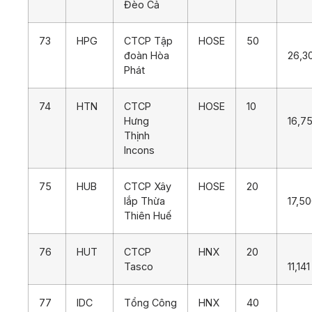
Đèo Cả
73
HPG
CTCP Tập
HOSE
50
đoàn Hòa
26,3
Phát
74
HTN
CTCP
HOSE
10
Hưng
16,7
Thịnh
Incons
75
HUB
CTCP Xây
HOSE
20
lắp Thừa
17,5
Thiên Huế
76
HUT
CTCP
HNX
20
Tasco
11,141
77
IDC
Tổng Công
HNX
40