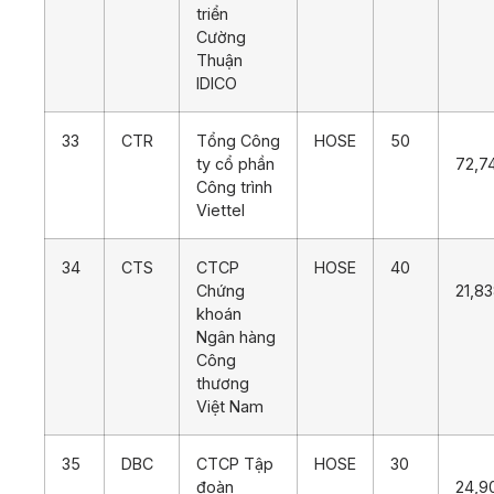
triển
Cường
Thuận
IDICO
33
CTR
Tổng Công
HOSE
50
ty cổ phần
72,7
Công trình
Viettel
34
CTS
CTCP
HOSE
40
Chứng
21,8
khoán
Ngân hàng
Công
thương
Việt Nam
35
DBC
CTCP Tập
HOSE
30
đoàn
24,9