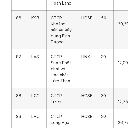
Hoàn Land
86
KSB
CTCP
HOSE
50
Khoáng
29,2
sản và Xây
dựng Bình
Dương
87
LAS
CTCP
HNX
30
Supe Phốt
12,0
phát và
Hóa chất
Lâm Thao
88
LCG
CTCP
HOSE
30
Lizen
12,7
89
LHG
CTCP
HOSE
20
Long Hậu
26,7