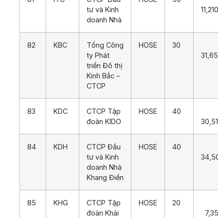
tư và Kinh
11,21
doanh Nhà
82
KBC
Tổng Công
HOSE
30
ty Phát
31,6
triển Đô thị
Kinh Bắc –
CTCP
83
KDC
CTCP Tập
HOSE
40
đoàn KIDO
30,5
84
KDH
CTCP Đầu
HOSE
40
tư và Kinh
34,5
doanh Nhà
Khang Điền
85
KHG
CTCP Tập
HOSE
20
đoàn Khải
7,3