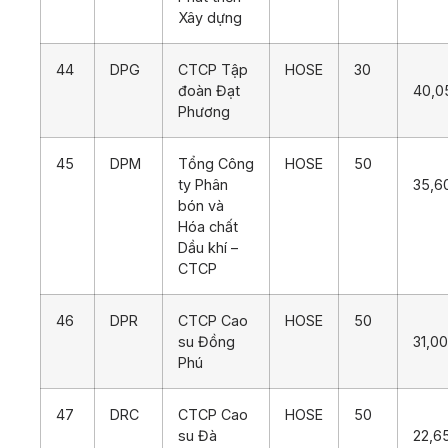
Xây dựng
44
DPG
CTCP Tập
HOSE
30
đoàn Đạt
40,0
Phương
45
DPM
Tổng Công
HOSE
50
ty Phân
35,6
bón và
Hóa chất
Dầu khí –
CTCP
46
DPR
CTCP Cao
HOSE
50
su Đồng
31,0
Phú
47
DRC
CTCP Cao
HOSE
50
su Đà
22,6