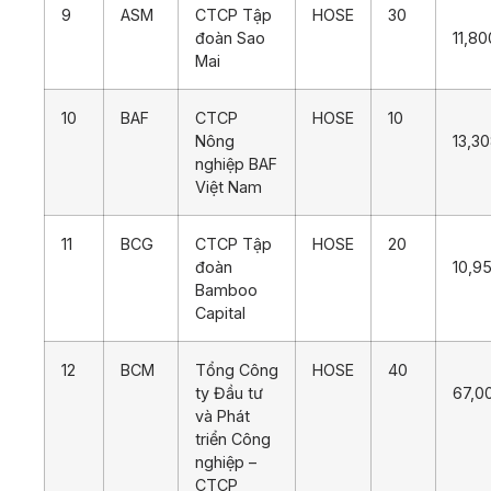
9
ASM
CTCP Tập
HOSE
30
đoàn Sao
11,80
Mai
10
BAF
CTCP
HOSE
10
Nông
13,3
nghiệp BAF
Việt Nam
11
BCG
CTCP Tập
HOSE
20
đoàn
10,9
Bamboo
Capital
12
BCM
Tổng Công
HOSE
40
ty Đầu tư
67,0
và Phát
triển Công
nghiệp –
CTCP