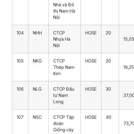
Nhà và Đô
thị Nam Hà
Nội
104
NHH
CTCP
HOSE
20
Nhựa Hà
15,0
Nội
105
NKG
CTCP
HOSE
20
Thép Nam
19,2
Kim
106
NLG
CTCP Đầu
HOSE
30
tư Nam
37,0
Long
107
NSC
CTCP Tập
HOSE
40
đoàn
73,7
Giống cây