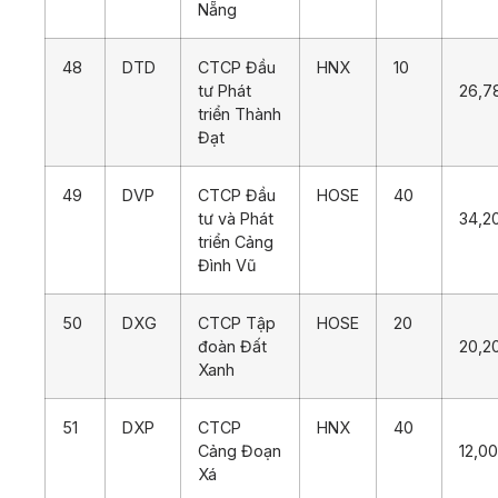
Nẵng
48
DTD
CTCP Đầu
HNX
10
tư Phát
26,7
triển Thành
Đạt
49
DVP
CTCP Đầu
HOSE
40
tư và Phát
34,2
triển Cảng
Đình Vũ
50
DXG
CTCP Tập
HOSE
20
đoàn Đất
20,2
Xanh
51
DXP
CTCP
HNX
40
Cảng Đoạn
12,0
Xá