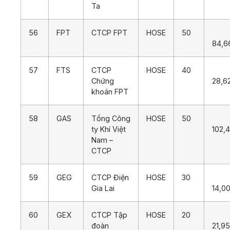
Ta
56
FPT
CTCP FPT
HOSE
50
84,6
57
FTS
CTCP
HOSE
40
Chứng
28,6
khoán FPT
58
GAS
Tổng Công
HOSE
50
ty Khí Việt
102,
Nam –
CTCP
59
GEG
CTCP Điện
HOSE
30
Gia Lai
14,0
60
GEX
CTCP Tập
HOSE
20
đoàn
21,9