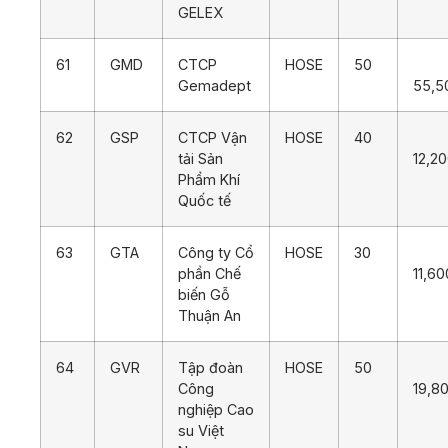
GELEX
61
GMD
CTCP
HOSE
50
Gemadept
55,5
62
GSP
CTCP Vận
HOSE
40
tải Sản
12,2
Phẩm Khí
Quốc tế
63
GTA
Công ty Cổ
HOSE
30
phần Chế
11,60
biến Gỗ
Thuận An
64
GVR
Tập đoàn
HOSE
50
Công
19,8
nghiệp Cao
su Việt