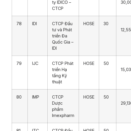
ty IDICO –
30,0
CTCP
78
IDI
CTCP Đầu
HOSE
30
tư và Phát
12,5
triển Đa
Quốc Gia –
IDI
79
IJC
CTCP Phát
HOSE
50
triển Hạ
15,0
tầng Kỹ
thuật
80
IMP
CTCP
HOSE
50
Dược
29,13
phẩm
Imexpharm
81
ITC
CTCP Đầu
HOSE
50