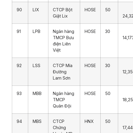
90
LIX
CTCP Bột
HOSE
50
Giặt Lix
24,3
91
LPB
Ngân hàng
HOSE
30
TMCP Bưu
14,17
điện Liên
Việt
92
LSS
CTCP Mía
HOSE
30
Đường
12,3
Lam Sơn
93
MBB
Ngân hàng
HOSE
50
TMCP
18,2
Quân Đội
94
MBS
CTCP
HNX
50
Chứng
17,4