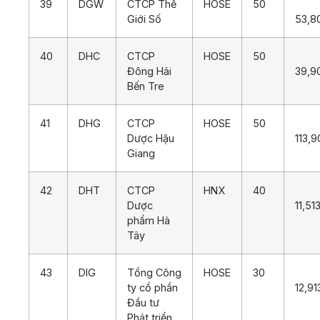
39
DGW
CTCP Thế
HOSE
50
Giới Số
53,8
40
DHC
CTCP
HOSE
50
Đông Hải
39,9
Bến Tre
41
DHG
CTCP
HOSE
50
Dược Hậu
113,9
Giang
42
DHT
CTCP
HNX
40
Dược
11,51
phẩm Hà
Tây
43
DIG
Tổng Công
HOSE
30
ty cổ phần
12,91
Đầu tư
Phát triển