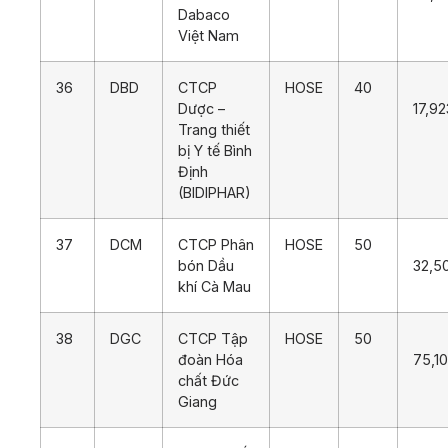
Dabaco
Việt Nam
36
DBD
CTCP
HOSE
40
Dược –
17,92
Trang thiết
bị Y tế Bình
Định
(BIDIPHAR)
37
DCM
CTCP Phân
HOSE
50
bón Dầu
32,5
khí Cà Mau
38
DGC
CTCP Tập
HOSE
50
đoàn Hóa
75,1
chất Đức
Giang