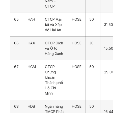
Nam –
CTCP
65
HAH
CTCP Vận
HOSE
50
tải và Xếp
31,5
dỡ Hải An
66
HAX
CTCP Dịch
HOSE
30
vụ Ô tô
15,5
Hàng Xanh
67
HCM
CTCP
HOSE
50
Chứng
29,0
khoán
Thành phố
Hồ Chí
Minh
68
HDB
Ngân hàng
HOSE
50
TMCP Phát
16,4