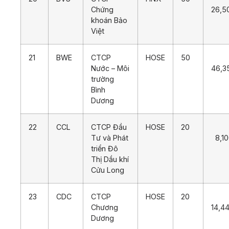
Chứng
26,5
khoán Bảo
Việt
21
BWE
CTCP
HOSE
50
Nước – Môi
46,3
trường
Bình
Dương
22
CCL
CTCP Đầu
HOSE
20
Tư và Phát
8,10
triển Đô
Thị Dầu khí
Cửu Long
23
CDC
CTCP
HOSE
20
Chương
14,4
Dương