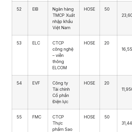
52
EIB
Ngân hàng
HOSE
50
TMCP Xuất
23,6
nhập khẩu
Việt Nam
53
ELC
CTCP
HOSE
20
công nghệ
16,5
– viễn
thông
ELCOM
54
EVF
Công ty
HOSE
20
Tài chính
11,95
Cổ phần
Điện lực
55
FMC
CTCP
HOSE
50
Thực
31,4
phẩm Sao