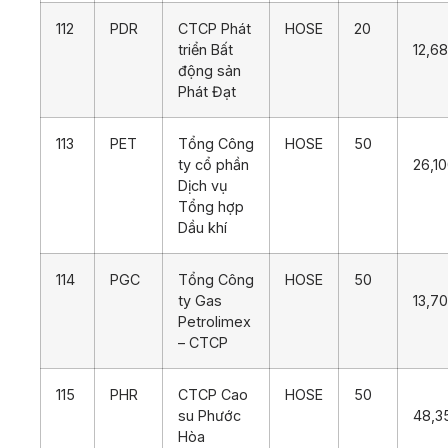
112
PDR
CTCP Phát
HOSE
20
triển Bất
12,6
động sản
Phát Đạt
113
PET
Tổng Công
HOSE
50
ty cổ phần
26,1
Dịch vụ
Tổng hợp
Dầu khí
114
PGC
Tổng Công
HOSE
50
ty Gas
13,7
Petrolimex
– CTCP
115
PHR
CTCP Cao
HOSE
50
su Phước
48,3
Hòa