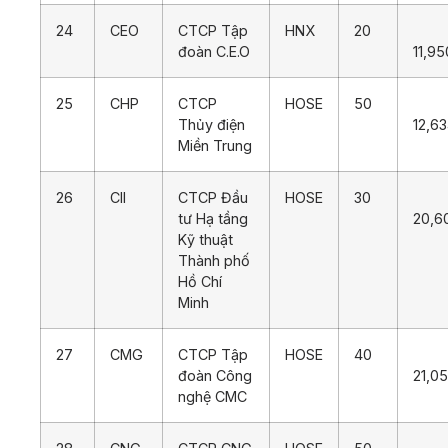
24
CEO
CTCP Tập
HNX
20
đoàn C.E.O
11,95
25
CHP
CTCP
HOSE
50
Thủy điện
12,6
Miền Trung
26
CII
CTCP Đầu
HOSE
30
tư Hạ tầng
20,6
Kỹ thuật
Thành phố
Hồ Chí
Minh
27
CMG
CTCP Tập
HOSE
40
đoàn Công
21,0
nghệ CMC