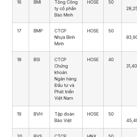
16
BMI
Tổng Công
HOSE
50
ty cổ phần
28,2
Bảo Minh
17
BMP
CTCP
HOSE
50
Nhựa Bình
83,9
Minh
18
BSI
CTCP
HOSE
40
Chứng
31,4
khoán
Ngân hàng
Đầu tư và
Phát triển
Việt Nam
19
BVH
Tập đoàn
HOSE
50
Bảo Việt
45,4
20
BVS
CTCP
HNX
50