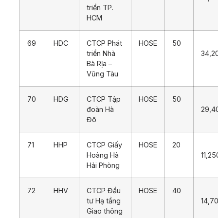
triển TP.
HCM
69
HDC
CTCP Phát
HOSE
50
triển Nhà
34,2
Bà Rịa –
Vũng Tàu
70
HDG
CTCP Tập
HOSE
50
đoàn Hà
29,4
Đô
71
HHP
CTCP Giấy
HOSE
20
Hoàng Hà
11,25
Hải Phòng
72
HHV
CTCP Đầu
HOSE
40
tư Hạ tầng
14,7
Giao thông