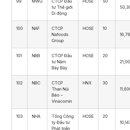
99
MWG
CTCP Đầu
HOSE
50
tư Thế giới
50,3
Di động
100
NAF
CTCP
HOSE
10
Nafoods
16,7
Group
101
NBB
CTCP Đầu
HOSE
20
tư Năm
21,0
Bảy Bảy
102
NBC
CTCP
HNX
30
Than Núi
11,60
Béo –
Vinacomin
103
NHA
Tổng Công
HOSE
20
ty Đầu tư
10,14
Phát triển