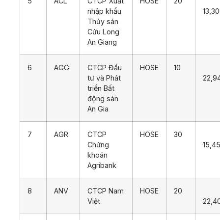
5
ACL
CTCP Xuất
HOSE
20
nhập khẩu
13,3
Thủy sản
Cửu Long
An Giang
6
AGG
CTCP Đầu
HOSE
10
tư và Phát
22,9
triển Bất
động sản
An Gia
7
AGR
CTCP
HOSE
30
Chứng
15,4
khoán
Agribank
8
ANV
CTCP Nam
HOSE
20
Việt
22,4