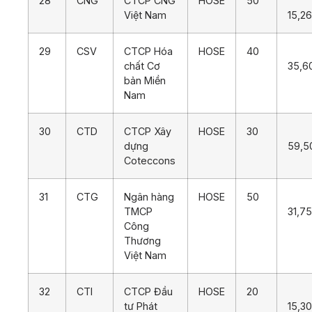
28
CNG
CTCP CNG
HOSE
50
Việt Nam
15,2
29
CSV
CTCP Hóa
HOSE
40
chất Cơ
35,6
bản Miền
Nam
30
CTD
CTCP Xây
HOSE
30
dựng
59,5
Coteccons
31
CTG
Ngân hàng
HOSE
50
TMCP
31,7
Công
Thương
Việt Nam
32
CTI
CTCP Đầu
HOSE
20
tư Phát
15,3