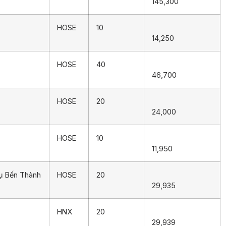
145,300
HOSE
10
14,250
HOSE
40
46,700
HOSE
20
24,000
HOSE
10
11,950
vụ Bến Thành
HOSE
20
29,935
HNX
20
29,939