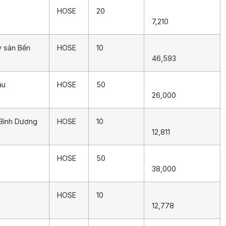
HOSE
20
7,210
y sản Bến
HOSE
10
46,593
âu
HOSE
50
26,000
 Bình Dương
HOSE
10
12,811
HOSE
50
38,000
HOSE
10
12,778