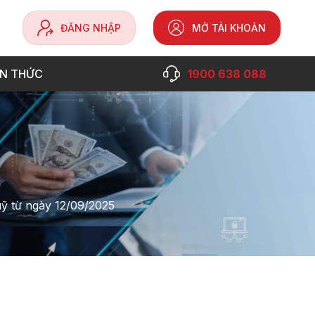
ĐĂNG NHẬP
MỞ TÀI KHOẢN
ẾN THỨC
1900 638 088
ỹ từ ngày 12/09/2025