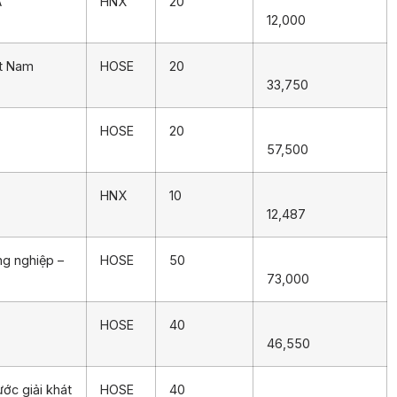
Á
HNX
20
12,000
ệt Nam
HOSE
20
33,750
HOSE
20
57,500
HNX
10
12,487
ng nghiệp –
HOSE
50
73,000
HOSE
40
46,550
ớc giải khát
HOSE
40