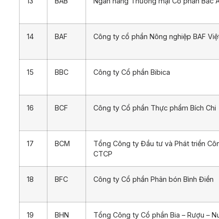
13
BAB
Ngân hàng Thương mại Cổ phần Bắc 
14
BAF
Công ty cổ phần Nông nghiệp BAF Vi
15
BBC
Công ty Cổ phần Bibica
16
BCF
Công ty Cổ phần Thực phẩm Bích Chi
17
BCM
Tổng Công ty Đầu tư và Phát triển Cô
CTCP
18
BFC
Công ty Cổ phần Phân bón Bình Điền
19
BHN
Tổng Công ty Cổ phần Bia – Rượu – Nư