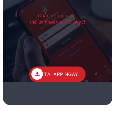
Chần chờ gi nữa ,
mở tài khoản eKYC ngay!
TẢI APP NGAY