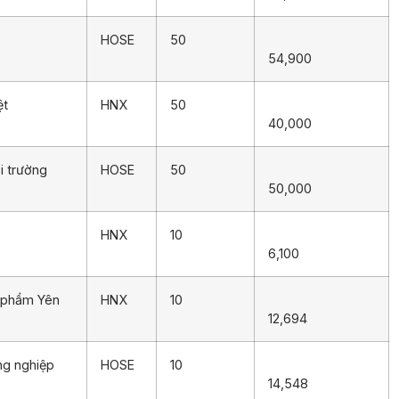
HOSE
50
54,900
ệt
HNX
50
40,000
i trường
HOSE
50
50,000
HNX
10
6,100
 phẩm Yên
HNX
10
12,694
ng nghiệp
HOSE
10
14,548