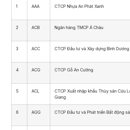
1
AAA
CTCP Nhựa An Phát Xanh
2
ACB
Ngân hàng TMCP Á Châu
3
ACC
CTCP Đầu tư và Xây dựng Bình Dương
4
ACG
CTCP Gỗ An Cường
5
ACL
CTCP Xuất nhập khẩu Thủy sản Cửu L
Giang
6
AGG
CTCP Đầu tư và Phát triển Bất động sả