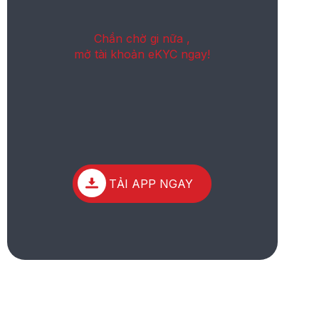
Chần chờ gi nữa ,
mở tài khoản eKYC ngay!
TẢI APP NGAY