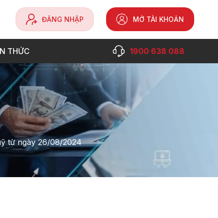
ĐĂNG NHẬP
MỞ TÀI KHOẢN
ẾN THỨC
1900 638 088
uỹ từ ngày 26/08/2024