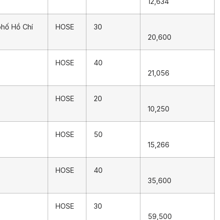
12,634
phố Hồ Chí
HOSE
30
20,600
HOSE
40
21,056
HOSE
20
10,250
HOSE
50
15,266
HOSE
40
35,600
HOSE
30
59,500