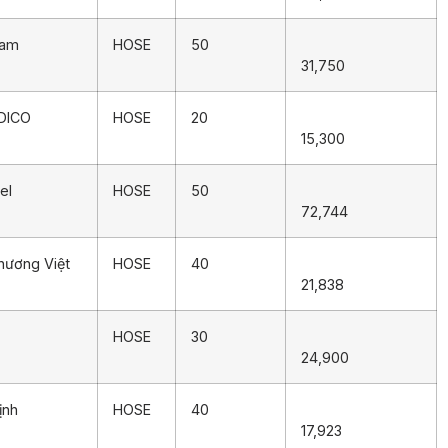
Nam
HOSE
50
31,750
IDICO
HOSE
20
15,300
el
HOSE
50
72,744
hương Việt
HOSE
40
21,838
HOSE
30
24,900
ịnh
HOSE
40
17,923