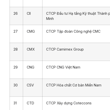
26
CII
CTCP Đầu tư Hạ tầng Kỹ thuật Thành 
Minh
27
CMG
CTCP Tập đoàn Công nghệ CMC
28
CMX
CTCP Camimex Group
29
CNG
CTCP CNG Việt Nam
30
CSV
CTCP Hóa chất Cơ bản Miền Nam
31
CTD
CTCP Xây dựng Coteccons