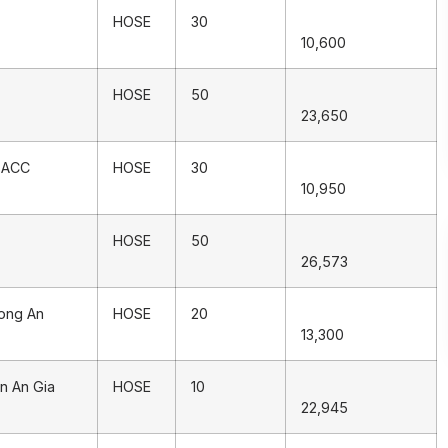
HOSE
30
10,600
HOSE
50
23,650
 ACC
HOSE
30
10,950
HOSE
50
26,573
ong An
HOSE
20
13,300
n An Gia
HOSE
10
22,945