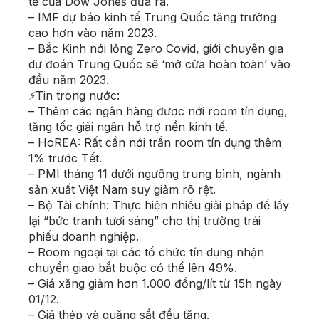
tế của Dow Jones đưa ra.
– IMF dự báo kinh tế Trung Quốc tăng trưởng
cao hơn vào năm 2023.
– Bắc Kinh nới lỏng Zero Covid, giới chuyên gia
dự đoán Trung Quốc sẽ ‘mở cửa hoàn toàn’ vào
đầu năm 2023.
⚡Tin trong nước:
– Thêm các ngân hàng được nới room tín dụng,
tăng tốc giải ngân hỗ trợ nền kinh tế.
– HoREA: Rất cần nới trần room tín dụng thêm
1% trước Tết.
– PMI tháng 11 dưới ngưỡng trung bình, ngành
sản xuất Việt Nam suy giảm rõ rệt.
– Bộ Tài chính: Thực hiện nhiều giải pháp để lấy
lại “bức tranh tươi sáng” cho thị trường trái
phiếu doanh nghiệp.
– Room ngoại tại các tổ chức tín dụng nhận
chuyển giao bắt buộc có thể lên 49%.
– Giá xăng giảm hơn 1.000 đồng/lít từ 15h ngày
01/12.
– Giá thép và quặng sắt đều tăng.