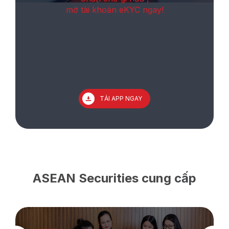
mở tài khoản eKYC ngay!
TẢI APP NGAY
ASEAN Securities cung cấp