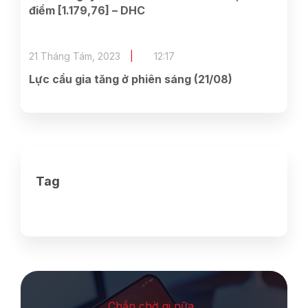
điểm [1.179,76] – DHC
21 Tháng Tám, 2023
12:17
Lực cầu gia tăng ở phiên sáng (21/08)
Tag
Chần chờ gi nữa ,