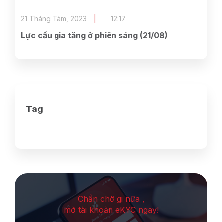
21 Tháng Tám, 2023
12:17
Lực cầu gia tăng ở phiên sáng (21/08)
Tag
Chần chờ gi nữa ,
mở tài khoản eKYC ngay!