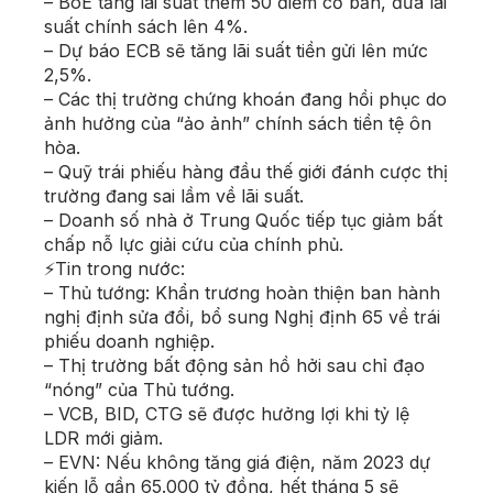
– BoE tăng lãi suất thêm 50 điểm cơ bản, đưa lãi
suất chính sách lên 4%.
– Dự báo ECB sẽ tăng lãi suất tiền gửi lên mức
2,5%.
– Các thị trường chứng khoán đang hồi phục do
ảnh hưởng của “ảo ảnh” chính sách tiền tệ ôn
hòa.
– Quỹ trái phiếu hàng đầu thế giới đánh cược thị
trường đang sai lầm về lãi suất.
– Doanh số nhà ở Trung Quốc tiếp tục giảm bất
chấp nỗ lực giải cứu của chính phủ.
⚡Tin trong nước:
– Thủ tướng: Khẩn trương hoàn thiện ban hành
nghị định sửa đổi, bổ sung Nghị định 65 về trái
phiếu doanh nghiệp.
– Thị trường bất động sản hồ hởi sau chỉ đạo
“nóng” của Thủ tướng.
– VCB, BID, CTG sẽ được hưởng lợi khi tỷ lệ
LDR mới giảm.
– EVN: Nếu không tăng giá điện, năm 2023 dự
kiến lỗ gần 65.000 tỷ đồng, hết tháng 5 sẽ