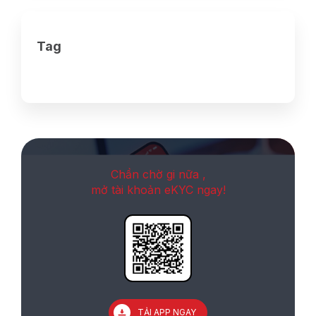
Tag
Chần chờ gi nữa ,
mở tài khoản eKYC ngay!
TẢI APP NGAY