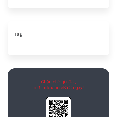
Tag
Chần chờ gi nữa ,
mở tài khoản eKYC ngay!