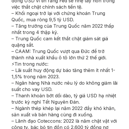
đồng USD vì tin rằng Fed sẽ nhẹ tay hơn trong
việc thắt chặt chính sách tiền tệ.
– Khối ngoại trở lại với chứng khoán Trung
Quốc, mua ròng 9,5 tỷ USD.
– Tăng trưởng của Trung Quốc năm 2022 thấp
nhất trong 4 thập kỷ.
– Trung Quốc cam kết thắt chặt giám sát giá
quặng sắt.
– CAAM: Trung Quốc vượt qua Đức để trở
thành nhà xuất khẩu ô tô lớn thứ 2 thế giới.
⚡Tin trong nước:
– Lãi suất huy động dự báo tăng thêm ít nhất 1-
1,5% trong năm 2023.
– Ngân hàng Nhà nước nêu lý do không giảm lãi
suất cho vay USD.
– Thanh khoản bớt dồi dào, tỷ giá USD hạ nhiệt
trước kỳ nghỉ Tết Nguyên Đán.
– Ngành thép khép lại năm 2022 đầy khó khăn,
sản xuất và bán hàng cùng đi xuống.
– Lãnh đạo Coteccons: 2022 là năm chật vật với
công ty, bác bỏ tin đồn có 2.600 tỷ đồng nợ