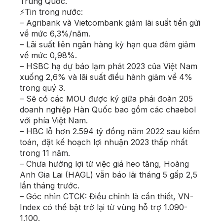
Trung Quốc.
⚡Tin trong nước:
– Agribank và Vietcombank giảm lãi suất tiền gửi
về mức 6,3%/năm.
– Lãi suất liên ngân hàng kỳ hạn qua đêm giảm
về mức 0,98%.
– HSBC hạ dự báo lạm phát 2023 của Việt Nam
xuống 2,6% và lãi suất điều hành giảm về 4%
trong quý 3.
– Sẽ có các MOU được ký giữa phái đoàn 205
doanh nghiệp Hàn Quốc bao gồm các chaebol
với phía Việt Nam.
– HBC lỗ hơn 2.594 tỷ đồng năm 2022 sau kiểm
toán, đặt kế hoạch lợi nhuận 2023 thấp nhất
trong 11 năm.
– Chưa hưởng lợi từ việc giá heo tăng, Hoàng
Anh Gia Lai (HAGL) vẫn báo lãi tháng 5 gấp 2,5
lần tháng trước.
– Góc nhìn CTCK: Điều chỉnh là cần thiết, VN-
Index có thể bật trở lại từ vùng hỗ trợ 1.090-
1.100.