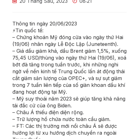
20 Tháng Sáu, 2023
08:21
Thông tin ngày 20/06/2023
⚡Tin quốc tế:
– Chứng khoán Mỹ đóng cửa vào ngày thứ Hai
(19/06) nhân ngày Lễ Độc Lập (Juneteenth).
– Giá dầu giảm khá, dầu Brent giảm 1,5%, xuống
75,45 USD/thùng vào ngày thứ Hai (19/06), xoá
bớt đà tăng trong tuần trước, khi những nghi
ngờ về nền kinh tế Trung Quốc lấn át động thái
cắt giảm sản lượng của OPEC+, và sự sụt giảm
trong 7 tuần liên tiếp của số giàn khoan dầu khí
đang hoạt động tại Mỹ.
– Mỹ suy thoái năm 2023 sẽ giúp tăng khả năng
tái đắc cử của ông Biden.
– Châu Á thiếu điện diện rộng.
– Trữ lượng hồ chứa nước toàn cầu giảm.
– FT: Các thị trường mới nổi châu Á sẽ được
hưởng lợi từ xu hướng dịch chuyển ra ngoài