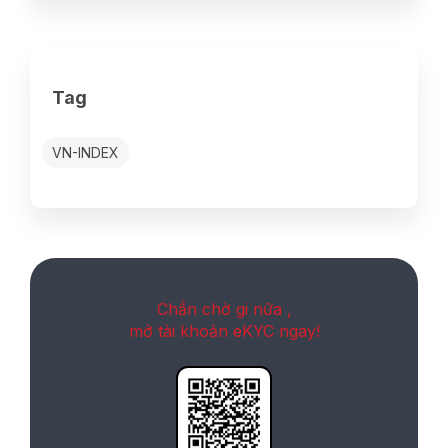
Tag
VN-INDEX
Chần chờ gi nữa ,
mở tài khoản eKYC ngay!