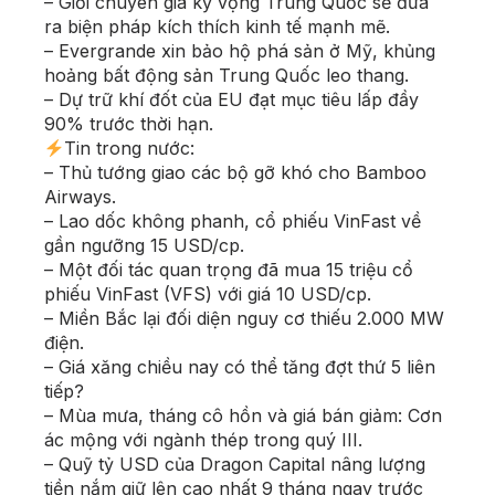
– Giới chuyên gia kỳ vọng Trung Quốc sẽ đưa
ra biện pháp kích thích kinh tế mạnh mẽ.
– Evergrande xin bảo hộ phá sản ở Mỹ, khủng
hoảng bất động sản Trung Quốc leo thang.
– Dự trữ khí đốt của EU đạt mục tiêu lấp đầy
90% trước thời hạn.
Tin trong nước:
– Thủ tướng giao các bộ gỡ khó cho Bamboo
Airways.
– Lao dốc không phanh, cổ phiếu VinFast về
gần ngưỡng 15 USD/cp.
– Một đối tác quan trọng đã mua 15 triệu cổ
phiếu VinFast (VFS) với giá 10 USD/cp.
– Miền Bắc lại đối diện nguy cơ thiếu 2.000 MW
điện.
– Giá xăng chiều nay có thể tăng đợt thứ 5 liên
tiếp?
– Mùa mưa, tháng cô hồn và giá bán giảm: Cơn
ác mộng với ngành thép trong quý III.
– Quỹ tỷ USD của Dragon Capital nâng lượng
tiền nắm giữ lên cao nhất 9 tháng ngay trước