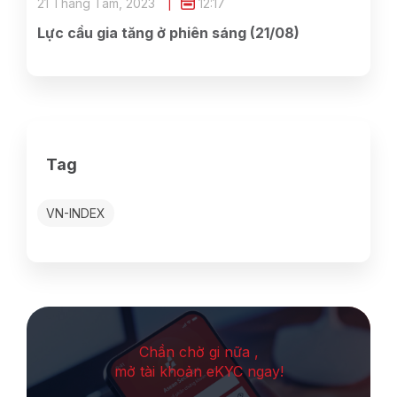
21 Tháng Tám, 2023
12:17
Lực cầu gia tăng ở phiên sáng (21/08)
Tag
VN-INDEX
Chần chờ gi nữa ,
mở tài khoản eKYC ngay!