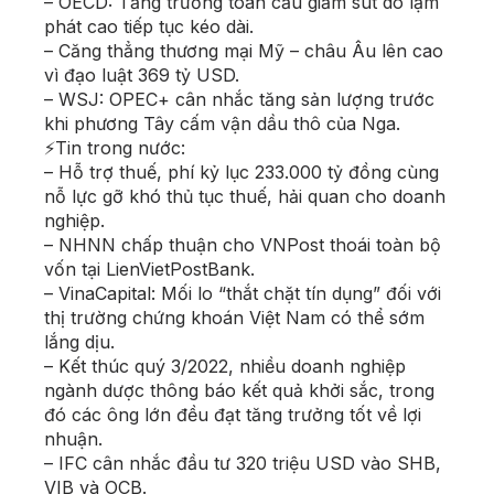
– OECD: Tăng trưởng toàn cầu giảm sút do lạm
phát cao tiếp tục kéo dài.
– Căng thẳng thương mại Mỹ – châu Âu lên cao
vì đạo luật 369 tỷ USD.
– WSJ: OPEC+ cân nhắc tăng sản lượng trước
khi phương Tây cấm vận dầu thô của Nga.
⚡Tin trong nước:
– Hỗ trợ thuế, phí kỷ lục 233.000 tỷ đồng cùng
nỗ lực gỡ khó thủ tục thuế, hải quan cho doanh
nghiệp.
– NHNN chấp thuận cho VNPost thoái toàn bộ
vốn tại LienVietPostBank.
– VinaCapital: Mối lo “thắt chặt tín dụng” đối với
thị trường chứng khoán Việt Nam có thể sớm
lắng dịu.
– Kết thúc quý 3/2022, nhiều doanh nghiệp
ngành dược thông báo kết quả khởi sắc, trong
đó các ông lớn đều đạt tăng trưởng tốt về lợi
nhuận.
– IFC cân nhắc đầu tư 320 triệu USD vào SHB,
VIB và OCB.