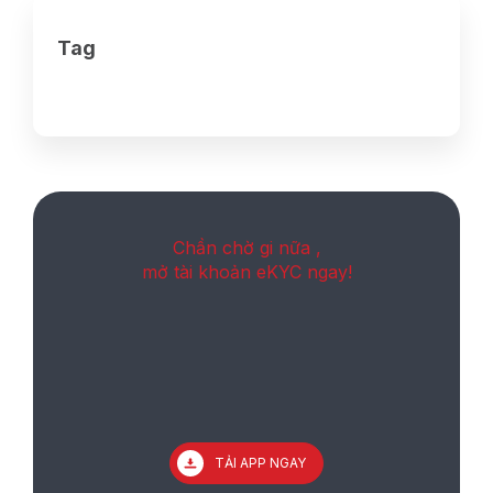
Tag
Chần chờ gi nữa ,
mở tài khoản eKYC ngay!
TẢI APP NGAY