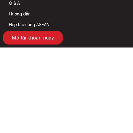
Q & A
Hướng dẫn
Hợp tác cùng ASEAN
Mở tài khoản ngay
Đối tác
Tập đoàn BRG
SeABank
HOSE
HNX
VSD
Social