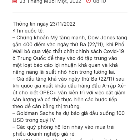
23 Tháng Mười Một, 2022
08:10
Thông tin ngày 23/11/2022
⚡Tin quốc tế:
– Chứng khoán Mỹ tăng mạnh, Dow Jones tăng
gần 400 điểm vào ngày thứ Ba (22/11), khi Phố
Wall bỏ qua việc thắt chặt chính sách Covid-19
ở Trung Quốc để thay vào đó tập trung vào
một loạt báo cáo lợi nhuận khả quan và khả
năng nâng lãi suất nhỏ hơn trong tương lai.
– Giá dầu tăng khá vào ngày thứ Ba (22/11) sau
khi quốc gia xuất khẩu dầu hàng đầu Ả-rập Xê-
út cho biết OPEC+ vẫn kiên trì với việc cắt giảm
sản lượng và có thể thực hiện các bước tiếp
theo để cân bằng thị trường.
– Goldman Sachs hạ dự báo giá dầu xuống 100
USD trong quý IV.
– Các quỹ phòng hộ lớn nhảy vào mua trái
phiếu doanh nghiệp giá rẻ.