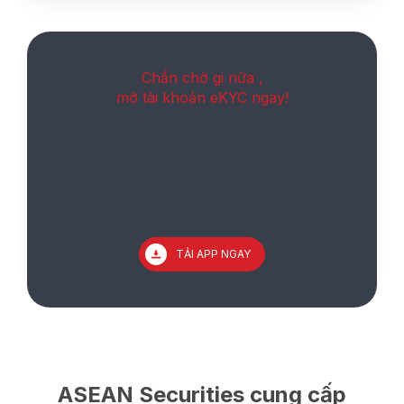
Chần chờ gi nữa ,
mở tài khoản eKYC ngay!
TẢI APP NGAY
ASEAN Securities cung cấp