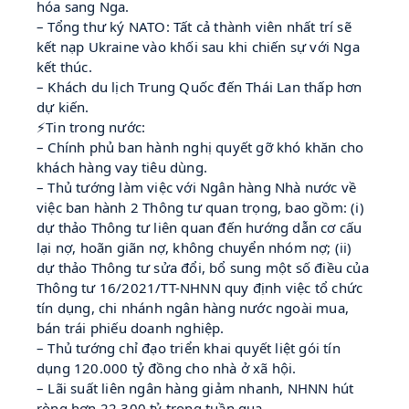
hóa sang Nga.
– Tổng thư ký NATO: Tất cả thành viên nhất trí sẽ
kết nạp Ukraine vào khối sau khi chiến sự với Nga
kết thúc.
– Khách du lịch Trung Quốc đến Thái Lan thấp hơn
dự kiến.
⚡Tin trong nước:
– Chính phủ ban hành nghị quyết gỡ khó khăn cho
khách hàng vay tiêu dùng.
– Thủ tướng làm việc với Ngân hàng Nhà nước về
việc ban hành 2 Thông tư quan trọng, bao gồm: (i)
dự thảo Thông tư liên quan đến hướng dẫn cơ cấu
lại nợ, hoãn giãn nợ, không chuyển nhóm nợ; (ii)
dự thảo Thông tư sửa đổi, bổ sung một số điều của
Thông tư 16/2021/TT-NHNN quy định việc tổ chức
tín dụng, chi nhánh ngân hàng nước ngoài mua,
bán trái phiếu doanh nghiệp.
– Thủ tướng chỉ đạo triển khai quyết liệt gói tín
dụng 120.000 tỷ đồng cho nhà ở xã hội.
– Lãi suất liên ngân hàng giảm nhanh, NHNN hút
ròng hơn 22.300 tỷ trong tuần qua.