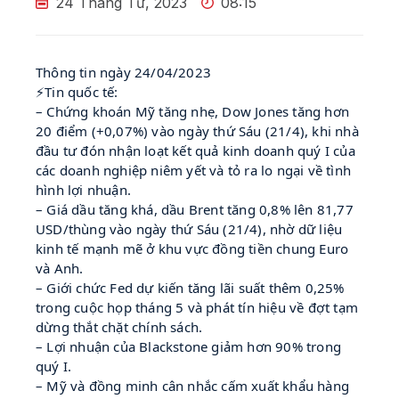
24 Tháng Tư, 2023
08:15
Thông tin ngày 24/04/2023
⚡Tin quốc tế:
– Chứng khoán Mỹ tăng nhẹ, Dow Jones tăng hơn
20 điểm (+0,07%) vào ngày thứ Sáu (21/4), khi nhà
đầu tư đón nhận loạt kết quả kinh doanh quý I của
các doanh nghiệp niêm yết và tỏ ra lo ngại về tình
hình lợi nhuận.
– Giá dầu tăng khá, dầu Brent tăng 0,8% lên 81,77
USD/thùng vào ngày thứ Sáu (21/4), nhờ dữ liệu
kinh tế mạnh mẽ ở khu vực đồng tiền chung Euro
và Anh.
– Giới chức Fed dự kiến tăng lãi suất thêm 0,25%
trong cuộc họp tháng 5 và phát tín hiệu về đợt tạm
dừng thắt chặt chính sách.
– Lợi nhuận của Blackstone giảm hơn 90% trong
quý I.
– Mỹ và đồng minh cân nhắc cấm xuất khẩu hàng