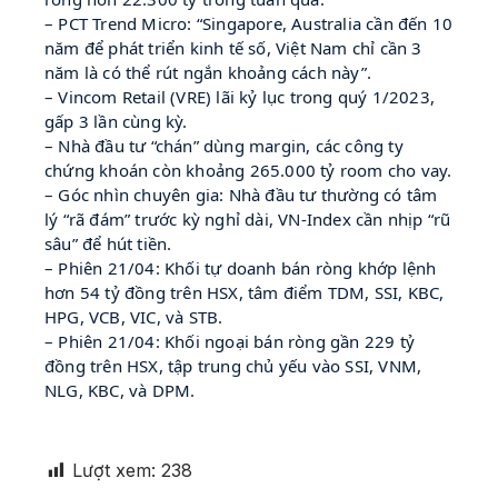
– PCT Trend Micro: “Singapore, Australia cần đến 10
năm để phát triển kinh tế số, Việt Nam chỉ cần 3
năm là có thể rút ngắn khoảng cách này”.
– Vincom Retail (VRE) lãi kỷ lục trong quý 1/2023,
gấp 3 lần cùng kỳ.
– Nhà đầu tư “chán” dùng margin, các công ty
chứng khoán còn khoảng 265.000 tỷ room cho vay.
– Góc nhìn chuyên gia: Nhà đầu tư thường có tâm
lý “rã đám” trước kỳ nghỉ dài, VN-Index cần nhịp “rũ
sâu” để hút tiền.
– Phiên 21/04: Khối tự doanh bán ròng khớp lệnh
hơn 54 tỷ đồng trên HSX, tâm điểm TDM, SSI, KBC,
HPG, VCB, VIC, và STB.
– Phiên 21/04: Khối ngoại bán ròng gần 229 tỷ
đồng trên HSX, tập trung chủ yếu vào SSI, VNM,
NLG, KBC, và DPM.
Lượt xem:
238