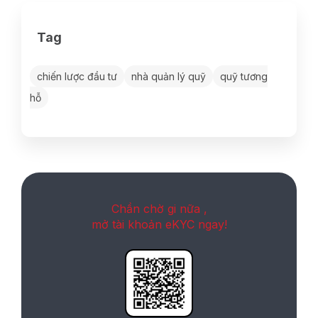
Tag
chiến lược đầu tư
nhà quản lý quỹ
quỹ tương
hỗ
Chần chờ gi nữa ,
mở tài khoản eKYC ngay!