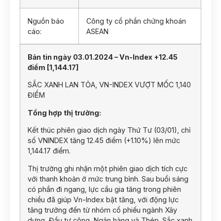
Nguồn báo
Công ty cổ phần chứng khoán
cáo:
ASEAN
Bản tin ngày 03.01.2024 – Vn-Index +12.45
điểm [1,144.17]
SẮC XANH LAN TỎA, VN-INDEX VƯỢT MỐC 1,140
ĐIỂM
Tổng hợp thị trường:
Kết thúc phiên giao dịch ngày Thứ Tư (03/01), chỉ
số VNINDEX tăng 12.45 điểm (+1.10%) lên mức
1,144.17 điểm.
Thị trường ghi nhận một phiên giao dịch tích cực
với thanh khoản ở mức trung bình. Sau buổi sáng
có phần đi ngang, lực cầu gia tăng trong phiên
chiều đã giúp Vn-Index bật tăng, với động lực
tăng trưởng đến từ nhóm cổ phiếu ngành Xây
dựng, Đầu tư công, Ngân hàng và Thép. Sắc xanh