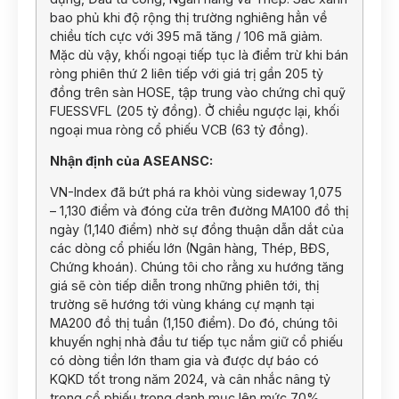
bao phủ khi độ rộng thị trường nghiêng hẳn về
chiều tích cực với 395 mã tăng / 106 mã giảm.
Mặc dù vậy, khối ngoại tiếp tục là điểm trừ khi bán
ròng phiên thứ 2 liên tiếp với giá trị gần 205 tỷ
đồng trên sàn HOSE, tập trung vào chứng chỉ quỹ
FUESSVFL (205 tỷ đồng). Ở chiều ngược lại, khối
ngoại mua ròng cổ phiếu VCB (63 tỷ đồng).
Nhận định của ASEANSC:
VN-Index đã bứt phá ra khỏi vùng sideway 1,075
– 1,130 điểm và đóng cửa trên đường MA100 đồ thị
ngày (1,140 điểm) nhờ sự đồng thuận dẫn dắt của
các dòng cổ phiếu lớn (Ngân hàng, Thép, BĐS,
Chứng khoán). Chúng tôi cho rằng xu hướng tăng
giá sẽ còn tiếp diễn trong những phiên tới, thị
trường sẽ hướng tới vùng kháng cự mạnh tại
MA200 đồ thị tuần (1,150 điểm). Do đó, chúng tôi
khuyến nghị nhà đầu tư tiếp tục nắm giữ cổ phiếu
có dòng tiền lớn tham gia và được dự báo có
KQKD tốt trong năm 2024, và cân nhắc nâng tỷ
trọng cổ phiếu trong danh mục lên mức 70%.