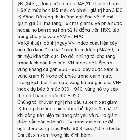
(+0,34%), đóng cửa ở mức 948,21. Thanh khoản
HSX ở mức hơn 125 triệu cổ phiếu, giá trị hơn 3.100
tỷ đồng. Độ rộng thị trường nghiêng về số mã
giảm giá (111 mã tăng/ 162 mã giảm). Về phía nước
ngoài, họ bán ròng hơn 52 tỷ đồng trên HSX, tập
trung chủ yếu vào VNM và HPG.
Về kỹ thuật, đồ thị ngày VN-Index xuất hiện cây
nến đỏ dạng “Pin bar” nằm trên đường MA150, là
tín hiệu khá tích cực. Do đó, chúng tôi cho rằng,
trong kịch bản tích cực, VN-Index sẽ kiểm tra
vùng kháng cự gần 950 – 960, đây được xem là
vùng giảm tỷ trọng cổ phiếu trong danh mục.
Trong kịch bản tiêu cực, vùng hỗ trợ gần của VN-
Index dự báo ở mức 930 – 940, vùng hỗ trợ tiếp
theo dự báo ở mức 910 – 920.
Chúng tôi khuyến nghị nhà đầu tư xem xét giảm
tỷ trọng ở những phiên phục hồi kỹ thuật nhất là
khi dòng tiền hiện tại đang rất yếu và rủi ro giảm
điểm vẫn còn hiện hữu. Tỷ trọng danh mục đề
nghị theo công thức Kelly: 90% cash/10% stocks.
Chi tiết xin xem trong file đính kèm.