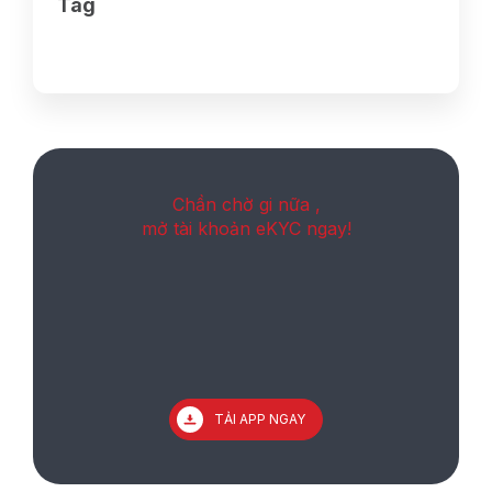
Tag
Chần chờ gi nữa ,
mở tài khoản eKYC ngay!
TẢI APP NGAY