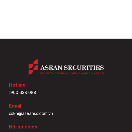
Hotline
1900 638 088
Email
cskh@aseansc.com.vn
Hội sở chính