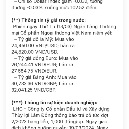
– Chỉ số Dollar Index giảm -0.032, tương
đương -0.03% xuống mức 102.52 điểm.
(**) Thông tin tỷ giá trong nước:
Phiên ngày Thứ Tư (13/03) Ngân hàng Thương
mại Cổ phần Ngoại thương Việt Nam niêm yết:
– Tỷ giá đô la Mỹ: Mua vào
24,450.00 VND/USD; bán ra
24,820.00 VND/USD.
– Tỷ giá đồng Euro: Mua vào
26,244.41 VND/EUR; bán ra
27,684.75 VND/EUR.
– Tỷ giá Bảng Anh: Mua vào
30,733.36 VND/GBP; bán ra
32,041.25 VND/GBP.
(***) Thông tin sự kiện doanh nghiệp:
LHC – Công ty Cổ phần Đầu tư và Xây dựng
Thủy lợi Lâm Đồng thông báo trả cổ tức đợt
2/2023 bằng tiền, 1,000 đồng/cp. Ngày giao
dịch không hưởng quyền: 19/03/2024. Ngày