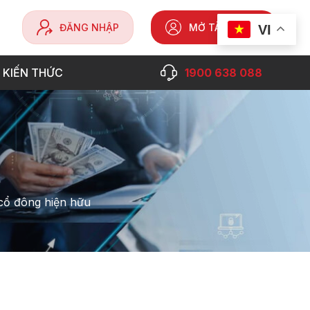
ĐĂNG NHẬP
MỞ TÀI KHOẢN
VI
 KIẾN THỨC
1900 638 088
 cổ đông hiện hữu