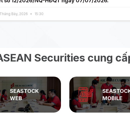
t số 12/2026/NQ-HĐQT ngày 07/07/2026.
Tháng Bảy, 2026
15:30
ASEAN Securities cung cấ
SEASTOCK
SEASTOC
WEB
MOBILE