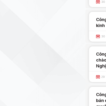
30 
Công
kinh
30 
Công
chào
Nghị
29 
Công
bán 