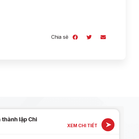
Chia sẻ
 thành lập Chi
XEM CHI TIẾT