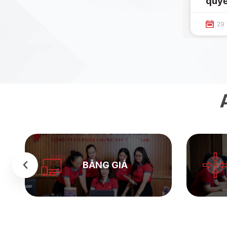
quyế
29 
BẢNG GIÁ