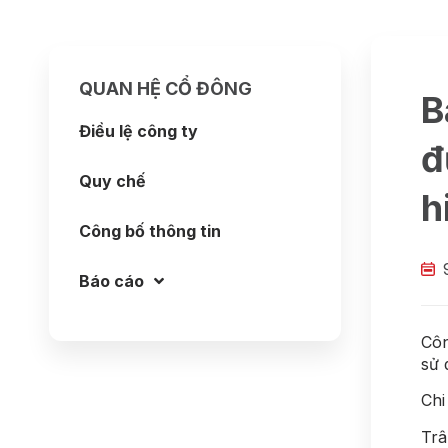
QUAN HỆ CỔ ĐÔNG
B
Điều lệ công ty
đ
Quy chế
h
Công bố thông tin
Báo cáo
Côn
sử 
Chi 
Trâ