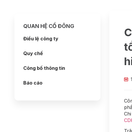
QUAN HỆ CỔ ĐÔNG
C
Điều lệ công ty
t
Quy chế
h
Công bố thông tin
Báo cáo
Côn
phầ
Chi
CD
Trâ