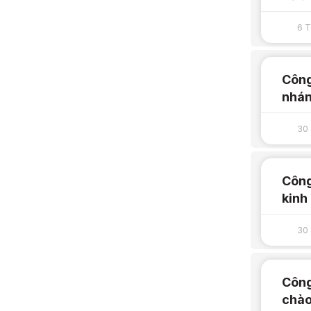
6 
Công
nhán
30 
Công
kinh
30 
Công
chào