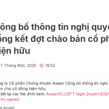
ông bố thông tin nghị quy
ổng kết đợt chào bán cổ 
iện hữu
17 Tháng Một, 2025
16:52
g ty Cổ phần Chứng khoán Asean Công bố thông tin nghị 
n cho cổ đông hiện hữu.
 tiết tại các file đính kèm:
AseanSC_CBTT Nghi Quyet HDQT v
HH_signed
n trọng!