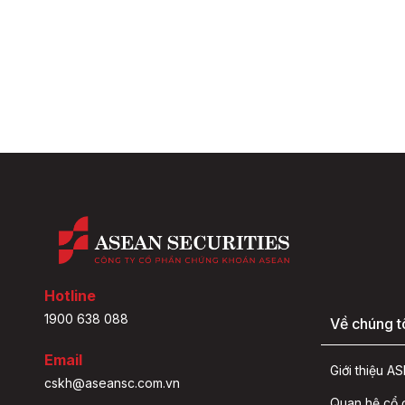
Hotline
1900 638 088
Về chúng t
Email
Giới thiệu 
cskh@aseansc.com.vn
Quan hệ cổ