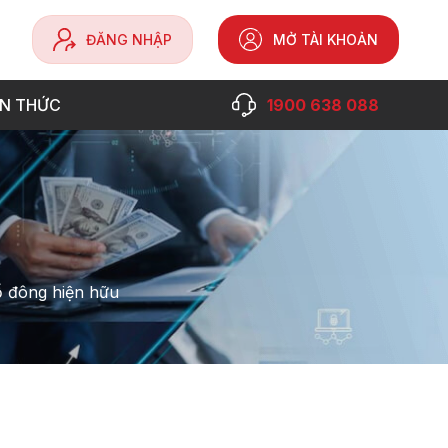
ĐĂNG NHẬP
MỞ TÀI KHOẢN
ẾN THỨC
1900 638 088
ổ đông hiện hữu