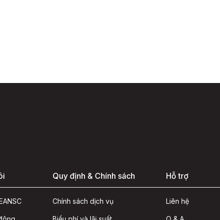
ôi
Quy định & Chính sách
Hỗ trợ
ASEANSC
Chính sách dịch vụ
Liên hệ
 đông
Biểu phí và lãi suất
Q & A