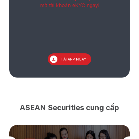
mở tài khoản eKYC ngay!
TẢI APP NGAY
ASEAN Securities cung cấp