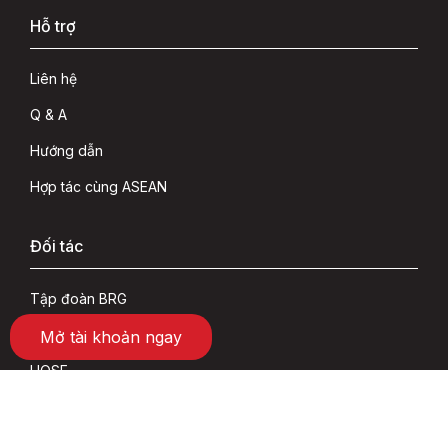
Hỗ trợ
Liên hệ
Q & A
Hướng dẫn
Hợp tác cùng ASEAN
Đối tác
Tập đoàn BRG
SeABank
Mở tài khoản ngay
HOSE
HNX
VSD