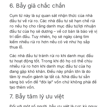
6.
Bẫy giả chắc chắn
Cụm từ này là sự quan sát nhận thức của nhà
đầu tư về rủi ro. Các nhà đầu tư sẽ hạn chế rủi
ro nếu họ cho rằng danh mục đầu tư/lợi nhuận
đầu tư của họ sẽ dương – về cơ bản là bảo vệ vị
trí dẫn đầu. Tuy nhiên, họ sẽ ngày càng tìm
kiếm nhiều rủi ro hơn nếu có vẻ như họ sắp
thua lỗ.
Các nhà đầu tư tránh rủi ro khi danh mục đầu
tư hoạt động tốt. Trong khi đó họ có thể chịu
nhiều rủi ro hơn khi danh mục đầu tư của họ
đang gặp khó khăn. Điều này phần lớn là do
tâm lý muốn giành lại tất cả. Nhà đầu tư sẵn
sàng bỏ vốn để “đòi lại” vốn chứ không phải để
tạo thêm vốn.
7.
Bẫy tâm lý ưu việt
Đối với một số người, bẫy ưu việt là cực kỳ nguy