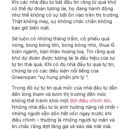
Khi các nhà đầu tư bắt đầu tin rằng từ quá khứ
có thể dự đoán tương lai, họ đang hành động
như thể không có sự bất ổn nào trên thị trường.
Thật không may, sự không chắc chắn không
bao giờ biến mất.
Sẽ luôn có những thăng trầm, cổ phiếu quá
nóng, bong bóng lớn, bong bóng nhỏ, thua lỗ
toàn ngành, bán tháo hoảng loạ. Tin rằng quá
khứ dự đoán được tương lai là dấu hiệu của sự
tự tin thái quá. Khi có đủ nhà đầu tư quá tự tin,
chúng ta có các điều kiện nổi tiếng của
Greenspan “sự hưng phấn phi lý “.
Trong đó sự tự tin quá mức của nhà đầu tư dẫn
đến lòng tham và bơm thị trường đến mức
không thể tránh khỏi một
đợt điều chỉnh lớn
.
Những nhà đầu tư bị ảnh hưởng nặng nề nhất –
những người vẫn dồn hết vốn ngay trước khi
điều chỉnh – thường là những người tự mãn và
tin chắc rằng đợt tăng giá sẽ kéo dài mãi mãi.