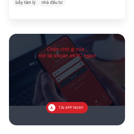
bẫy tâm lý
nhà đầu tư
Chần chờ gi nữa ,
mở tài khoản eKYC ngay!
TẢI APP NGAY