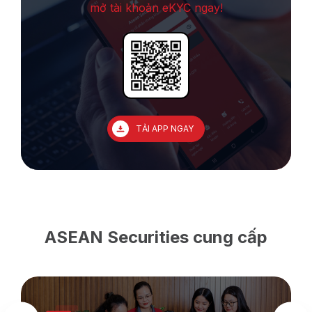
mở tài khoản eKYC ngay!
TẢI APP NGAY
ASEAN Securities cung cấp