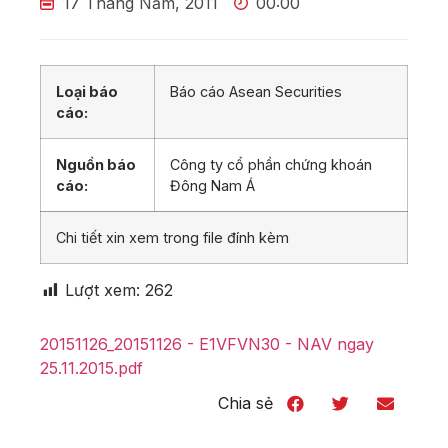
17 Tháng Năm, 2011
00:00
Loại báo
Báo cáo Asean Securities
cáo:
Nguồn báo
Công ty cổ phần chứng khoán
cáo:
Đông Nam Á
Chi tiết xin xem trong file đính kèm
Lượt xem:
262
20151126_20151126 - E1VFVN30 - NAV ngay
25.11.2015.pdf
Chia sẻ