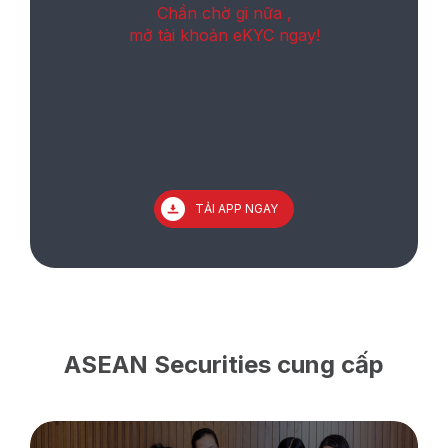
Chần chờ gi nữa ,
mở tài khoản eKYC ngay!
TẢI APP NGAY
ASEAN Securities cung cấp