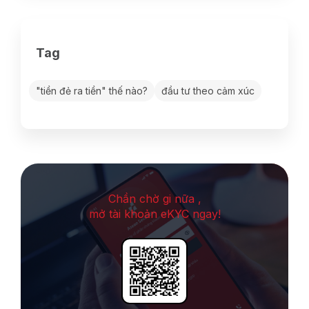
Tag
"tiền đẻ ra tiền" thế nào?
đầu tư theo cảm xúc
Chần chờ gi nữa ,
mở tài khoản eKYC ngay!