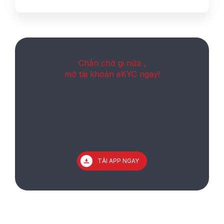
Chần chờ gi nữa ,
mở tài khoản eKYC ngay!
TẢI APP NGAY