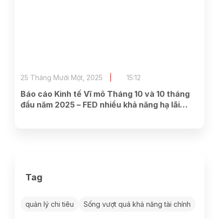
25 Tháng Mười Một, 2025
15:12
Báo cáo Kinh tế Vĩ mô Tháng 10 và 10 tháng
đầu năm 2025 – FED nhiều khả năng hạ lãi
suất trong tháng 12, lãi suất huy động tại
nhóm NHTMCP tại Việt Nam quay lại đà tăng
Tag
quản lý chi tiêu
Sống vượt quá khả năng tài chính