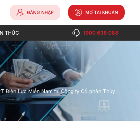
ĐĂNG NHẬP
MỞ TÀI KHOẢN
ẾN THỨC
1900 638 088
TCT Điện Lực Miền Nam tại Công ty Cổ phần Thủy