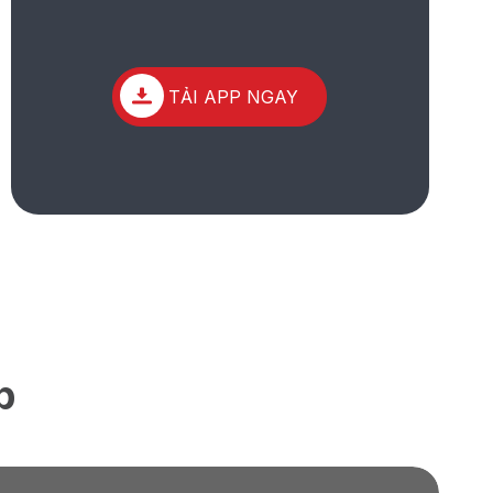
TẢI APP NGAY
p