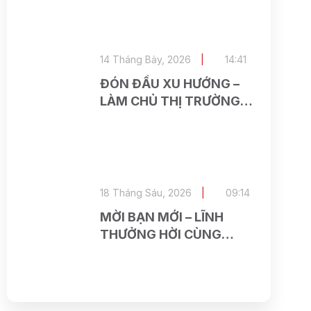
KHOẢN TẠI ASEAN
SECURITIES
14 Tháng Bảy, 2026
14:41
ĐÓN ĐẦU XU HƯỚNG –
LÀM CHỦ THỊ TRƯỜNG
CÙNG ASEAN RESEARCH
18 Tháng Sáu, 2026
09:14
MỜI BẠN MỚI – LĨNH
THƯỞNG HỜI CÙNG
ASEAN SECURITIES VÀ
SEABANK