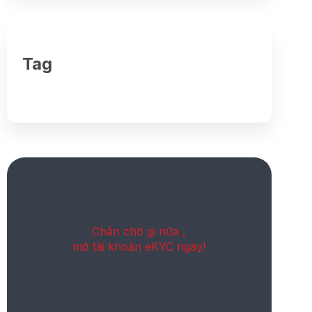
Tag
Chần chờ gi nữa ,
mở tài khoản eKYC ngay!