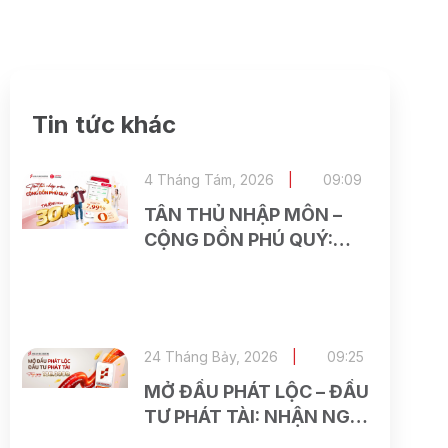
Tin tức khác
4 Tháng Tám, 2026
09:09
TÂN THỦ NHẬP MÔN –
CỘNG DỒN PHÚ QUÝ:
NHẬN NGAY 30.000 VNĐ
KHI MỞ TÀI KHOẢN
ASEAN SECURITIES TRÊN
VIETTEL MONEY
24 Tháng Bảy, 2026
09:25
MỞ ĐẦU PHÁT LỘC – ĐẦU
TƯ PHÁT TÀI: NHẬN NGAY
186.000 VNĐ KHI MỞ TÀI