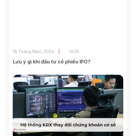
16 Tháng Năm, 2024
14:35
Lưu ý gì khi đầu tư cổ phiếu IPO?