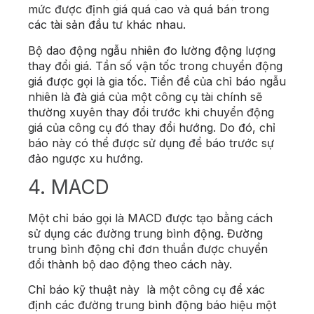
mức được định giá quá cao và quá bán trong
các tài sản đầu tư khác nhau.
Bộ dao động ngẫu nhiên đo lường động lượng
thay đổi giá. Tần số vận tốc trong chuyển động
giá được gọi là gia tốc. Tiền đề của chỉ báo ngẫu
nhiên là đà giá của một công cụ tài chính sẽ
thường xuyên thay đổi trước khi chuyển động
giá của công cụ đó thay đổi hướng. Do đó, chỉ
báo này có thể được sử dụng để báo trước sự
đảo ngược xu hướng.
4. MACD
Một chỉ báo gọi là MACD được tạo bằng cách
sử dụng các đường trung bình động. Đường
trung bình động chỉ đơn thuần được chuyển
đổi thành bộ dao động theo cách này.
Chỉ báo kỹ thuật này là một công cụ để xác
định các đường trung bình động báo hiệu một