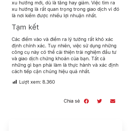
xu hướng mới, dù là tăng hay giảm. Việc tìm ra
xu hướng là rất quan trọng trong giao dịch vì đó
là nơi kiếm được nhiều lợi nhuận nhất.
Tạm kết
Các điểm vào và điểm ra lý tưởng rất khó xác
định chính xác. Tuy nhiên, việc sử dụng những
công cụ này có thể cải thiện trải nghiệm đầu tư
và giao dịch chứng khoán của bạn. Tất cả
những gì bạn phải làm là thực hành và xác định
cách tiếp cận chúng hiệu quả nhất.
Lượt xem:
8.360
Chia sẻ