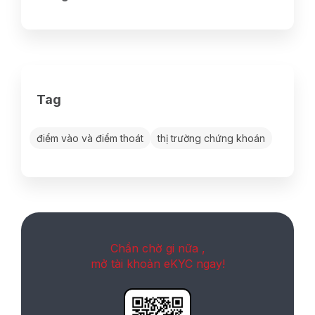
Tag
điểm vào và điểm thoát
thị trường chứng khoán
Chần chờ gi nữa ,
mở tài khoản eKYC ngay!