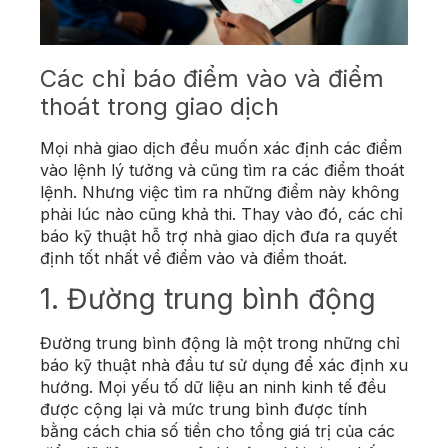
Các chỉ báo điểm vào và điểm
thoát trong giao dịch
Mọi nhà giao dịch đều muốn xác định các điểm
vào lệnh lý tưởng và cũng tìm ra các điểm thoát
lệnh. Nhưng việc tìm ra những điểm này không
phải lúc nào cũng khả thi. Thay vào đó, các chỉ
báo kỹ thuật hỗ trợ nhà giao dịch đưa ra quyết
định tốt nhất về điểm vào và điểm thoát.
1. Đường trung bình động
Đường trung bình động là một trong những chỉ
báo kỹ thuật nhà đầu tư sử dụng để xác định xu
hướng. Mọi yếu tố dữ liệu an ninh kinh tế đều
được cộng lại và mức trung bình được tính
bằng cách chia số tiền cho tổng giá trị của các