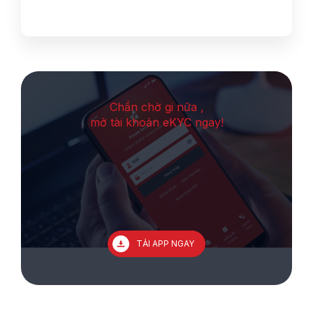
Chần chờ gi nữa ,
mở tài khoản eKYC ngay!
TẢI APP NGAY