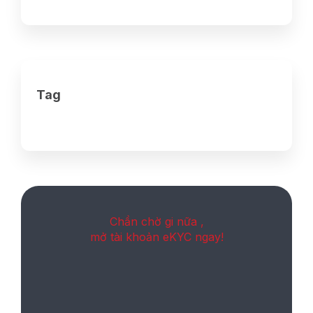
Tag
Chần chờ gi nữa ,
mở tài khoản eKYC ngay!