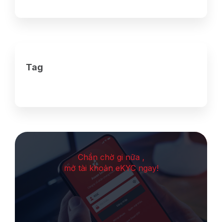
Tag
Chần chờ gi nữa ,
mở tài khoản eKYC ngay!