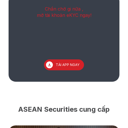
Chần chờ gi nữa ,
mở tài khoản eKYC ngay!
TẢI APP NGAY
ASEAN Securities cung cấp