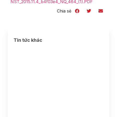
NST_2015.11.4_b4f03e4_NQ_464_(1).PDF
Chia sẻ
Tin tức khác