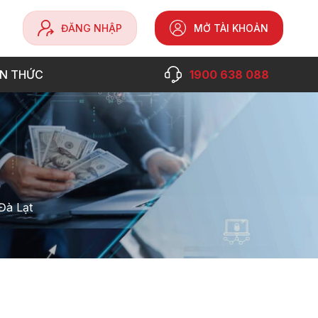
ĐĂNG NHẬP
MỞ TÀI KHOẢN
ẾN THỨC
1900 638 088
Đà Lạt