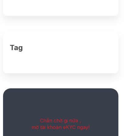
Tag
Chần chờ gi nữa ,
mở tài khoản eKYC ngay!