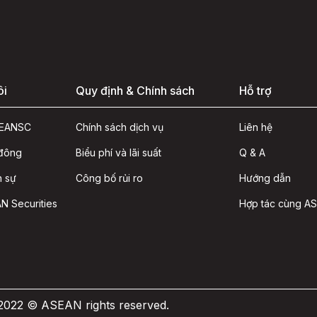
ôi
Quy định & Chính sách
Hỗ trợ
ASEANSC
Chính sách dịch vụ
Liên hệ
 đông
Biểu phí và lãi suất
Q & A
n sự
Công bố rủi ro
Hướng dẫn
N Securities
Hợp tác cùng A
 2022 © ASEAN rights reserved.