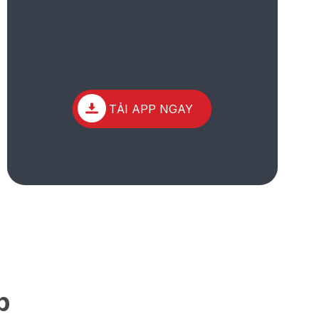
TẢI APP NGAY
p