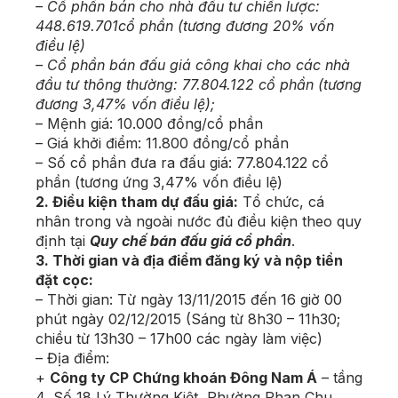
– Cổ phần bán cho nhà đầu tư chiến lược:
448.619.701cổ phần (tương đương 20% vốn
điều lệ)
– Cổ phần bán đấu giá công khai cho các nhà
đầu tư thông thường: 77.804.122 cổ phần (tương
đương 3,47% vốn điều lệ);
– Mệnh giá: 10.000 đồng/cổ phần
– Giá khởi điểm: 11.800 đồng/cổ phần
– Số cổ phần đưa ra đấu giá: 77.804.122 cổ
phần (tương ứng 3,47% vốn điều lệ)
2. Điều kiện tham dự đấu giá:
Tổ chức, cá
nhân trong và ngoài nước đủ điều kiện theo quy
định tại
Quy chế bán đấu giá cổ phần
.
3. Thời gian và địa điểm đăng ký và nộp tiền
đặt cọc:
– Thời gian: Từ ngày 13/11/2015 đến 16 giờ 00
phút ngày 02/12/2015 (Sáng từ 8h30 – 11h30;
chiều từ 13h30 – 17h00 các ngày làm việc)
– Địa điểm:
+
Công ty CP Chứng khoán Đông Nam Á
– tầng
4, Số 18 Lý Thường Kiệt, Phường Phan Chu