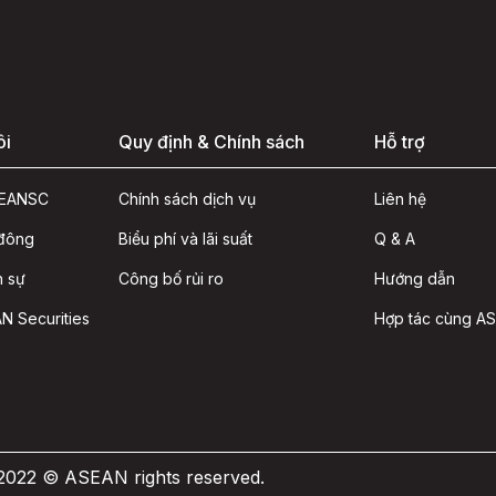
ôi
Quy định & Chính sách
Hỗ trợ
ASEANSC
Chính sách dịch vụ
Liên hệ
 đông
Biểu phí và lãi suất
Q & A
n sự
Công bố rủi ro
Hướng dẫn
N Securities
Hợp tác cùng A
 2022 © ASEAN rights reserved.