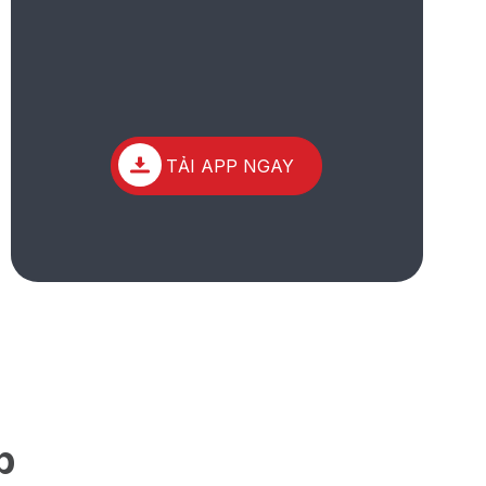
TẢI APP NGAY
p