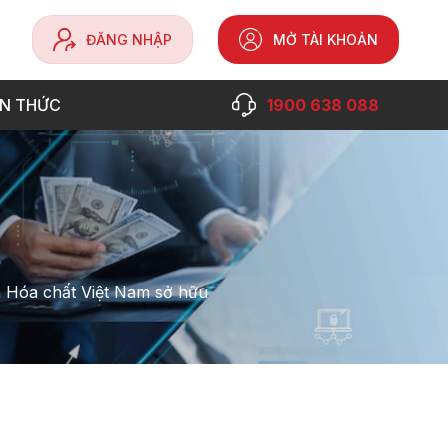
ĐĂNG NHẬP
MỞ TÀI KHOẢN
ẾN THỨC
1900 638 088
 Hóa chất Việt Nam sở hữu