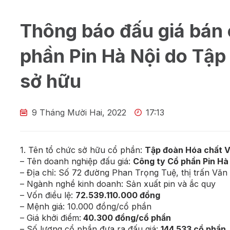
Thông báo đấu giá bán
phần Pin Hà Nội do Tập
sở hữu
9 Tháng Mười Hai, 2022
17:13
1. Tên tổ chức sở hữu cổ phần:
Tập đoàn Hóa chất 
– Tên doanh nghiệp đấu giá:
Công ty Cổ phần Pin Hà
– Địa chỉ: Số 72 đường Phan Trọng Tuệ, thị trấn Văn
– Ngành nghề kinh doanh: Sản xuất pin và ắc quy
– Vốn điều lệ:
72.539.110.000 đồng
– Mệnh giá: 10.000 đồng/cổ phần
– Giá khởi điểm:
40.300 đồng/cổ phần
– Số lượng cổ phần đưa ra đấu giá:
144.533 cổ phần