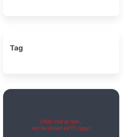
Tag
Chần chờ gi nữa ,
mở tài khoản eKYC ngay!